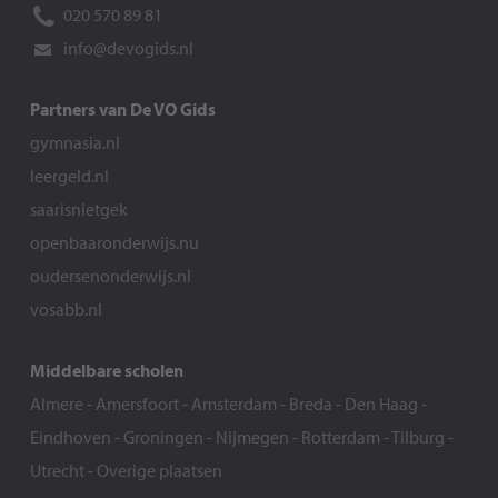
020 570 89 81
info@devogids.nl
Partners van De VO Gids
gymnasia.nl
leergeld.nl
saarisnietgek
openbaaronderwijs.nu
oudersenonderwijs.nl
vosabb.nl
Middelbare scholen
Almere
-
Amersfoort
-
Amsterdam
-
Breda
-
Den Haag
-
Eindhoven
-
Groningen
-
Nijmegen
-
Rotterdam
-
Tilburg
-
Utrecht
-
Overige plaatsen