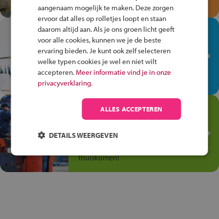
en win een Cortina-fiets!
aangenaam mogelijk te maken. Deze zorgen
ervoor dat alles op rolletjes loopt en staan
In de winkel ben je op je
daarom altijd aan. Als je ons groen licht geeft
voor alle cookies, kunnen we je de beste
plek!
ervaring bieden. Je kunt ook zelf selecteren
Ontdek via het vmbo jouw talent
welke typen cookies je wel en niet wilt
op de winkelvloer, waar elke dag
accepteren.
Meer informatie vind je in onze
anders is!
privacyverklaring.
Jouw talent in de
ALLES ACCEPTEREN
Transport en Logistiek
DETAILS WEERGEVEN
Kies voor vmbo Transport en
logistiek: daar kun je mee
thuiskomen!