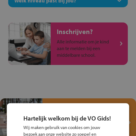
Welk niveau past bij jou?
Inschrijven?
Alle informatie om je kind
aan te melden bij een
middelbare school.
Test je kennis met het
Fiets Veilig
Hartelijk welkom bij de VO Gids!
Verkeersspel!
Wij maken gebruik van cookies om jouw
Speel het Fiets Veilig Verkeersspel
bezoek aan onze website zo soepel en