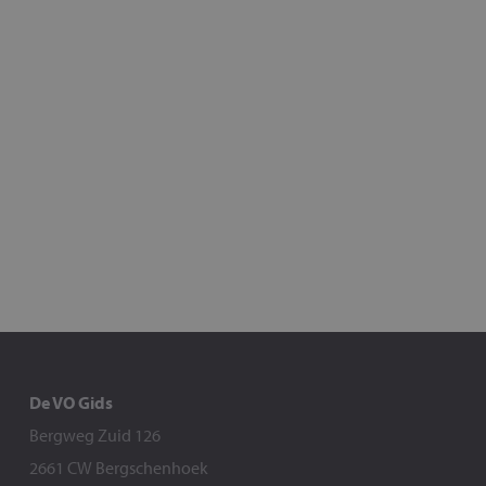
De VO Gids
Bergweg Zuid 126
2661 CW Bergschenhoek