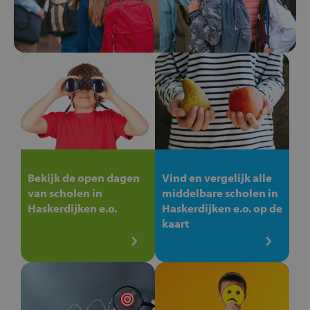
Bekijk de open dagen
Vind en vergelijk alle
van scholen in
middelbare scholen in
Haskerdijken e.o.
Haskerdijken e.o. op de
kaart