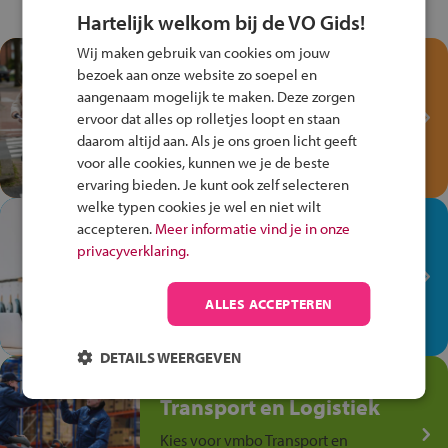
Hartelijk welkom bij de VO Gids!
Wij maken gebruik van cookies om jouw
Test je kennis met het
bezoek aan onze website zo soepel en
Fiets Veilig
aangenaam mogelijk te maken. Deze zorgen
Verkeersspel!
ervoor dat alles op rolletjes loopt en staan
daarom altijd aan. Als je ons groen licht geeft
Speel het Fiets Veilig Verkeersspel
voor alle cookies, kunnen we je de beste
en win een Cortina-fiets!
ervaring bieden. Je kunt ook zelf selecteren
welke typen cookies je wel en niet wilt
In de winkel ben je op je
accepteren.
Meer informatie vind je in onze
plek!
privacyverklaring.
Ontdek via het vmbo jouw talent
op de winkelvloer, waar elke dag
ALLES ACCEPTEREN
anders is!
DETAILS WEERGEVEN
Jouw talent in de
Transport en Logistiek
Kies voor vmbo Transport en