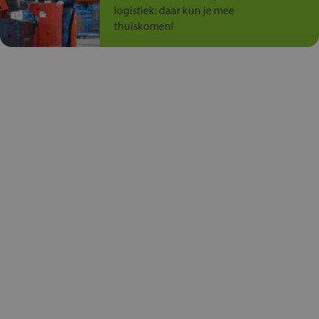
logistiek: daar kun je mee
thuiskomen!