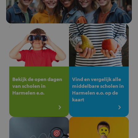
Bekijk de open dagen
Vind en vergelijk alle
van scholen in
middelbare scholen in
Harmelen e.o.
Harmelen e.o. op de
kaart