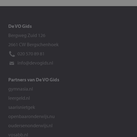
De VO Gids
Bergweg Zuid 126
2661 CW Bergschenhoek
020 570 89 81
info@devogids.nl
Partners van De VO Gids
gymnasia.nl
leergeld.nl
saarisnietgek
openbaaronderwijs.nu
oudersenonderwijs.nl
vosabb.nl