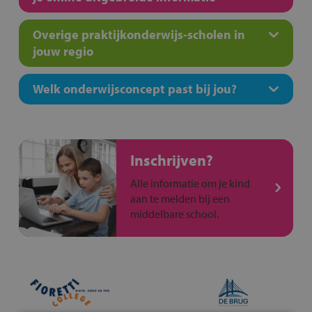
Overige praktijkonderwijs-scholen in
jouw regio
Welk onderwijsconcept past bij jou?
Inschrijven?
Alle informatie om je kind
aan te melden bij een
middelbare school.