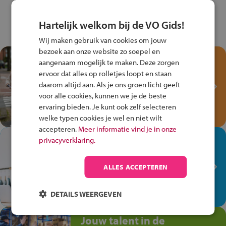
Hartelijk welkom bij de VO Gids!
Wij maken gebruik van cookies om jouw
bezoek aan onze website zo soepel en
Test je kennis met het
aangenaam mogelijk te maken. Deze zorgen
Fiets Veilig
ervoor dat alles op rolletjes loopt en staan
Verkeersspel!
daarom altijd aan. Als je ons groen licht geeft
voor alle cookies, kunnen we je de beste
Speel het Fiets Veilig Verkeersspel
ervaring bieden. Je kunt ook zelf selecteren
en win een Cortina-fiets!
welke typen cookies je wel en niet wilt
accepteren.
Meer informatie vind je in onze
In de winkel ben je op je
privacyverklaring.
plek!
ALLES ACCEPTEREN
Ontdek via het vmbo jouw talent
op de winkelvloer, waar elke dag
anders is!
DETAILS WEERGEVEN
Jouw talent in de