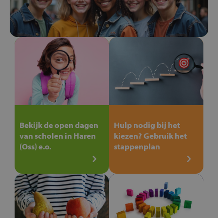
Bekijk de open dagen
Hulp nodig bij het
van scholen in Haren
kiezen? Gebruik het
(Oss) e.o.
stappenplan