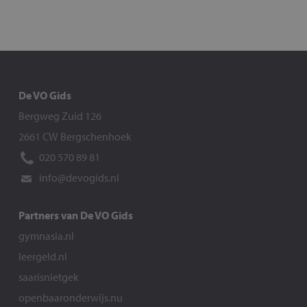
De VO Gids
Bergweg Zuid 126
2661 CW Bergschenhoek
020 570 89 81
info@devogids.nl
Partners van De VO Gids
gymnasia.nl
leergeld.nl
saarisnietgek
openbaaronderwijs.nu