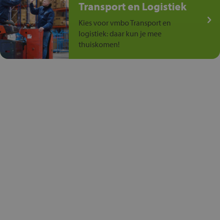
Transport en Logistiek
Kies voor vmbo Transport en
logistiek: daar kun je mee
thuiskomen!