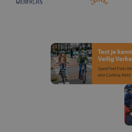
Test je kenn
Veilig Verke
Speel het Fiets Ve
een Cortina-fiets!