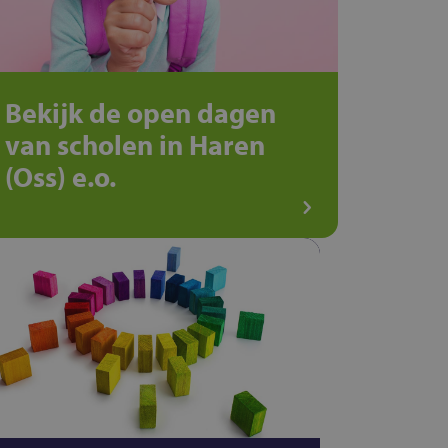
Bekijk de open dagen
van scholen in Haren
(Oss) e.o.