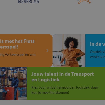
is met het Fiets
In de 
ersspel!
Ontdek vi
ilig Verkeersspel en win
winkelvlo
Jouw talent in de Transport
en Logistiek
Kies voor vmbo Transport en logistiek: daar
kun je mee thuiskomen!