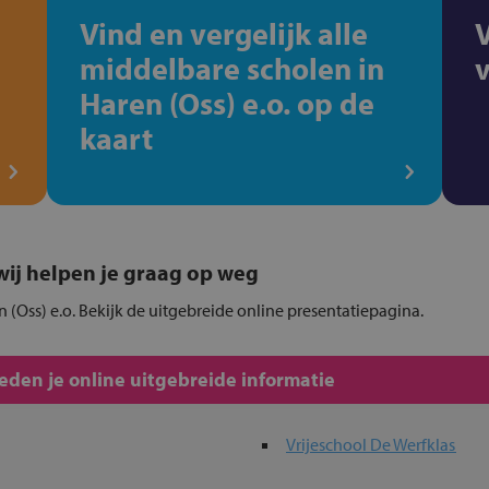
Vind en vergelijk alle
middelbare scholen in
Haren (Oss) e.o. op de
kaart
, wij helpen je graag op weg
n (Oss) e.o. Bekijk de uitgebreide online presentatiepagina.
den je online uitgebreide informatie
Vrijeschool De Werfklas