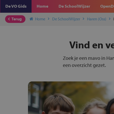
De VO Gids
Home
De SchoolWijzer
OpenD
Terug
Home
De SchoolWijzer
Haren (Oss)
Vind en v
Zoek je een mavo in Har
een overzicht gezet.