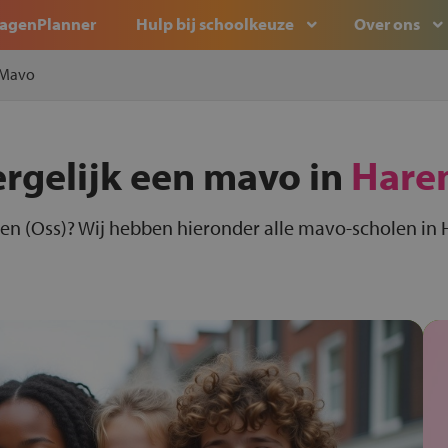
agenPlanner
Hulp bij schoolkeuze
Over ons
Mavo
ergelijk een mavo in
Haren
en (Oss)? Wij hebben hieronder alle mavo-scholen in H