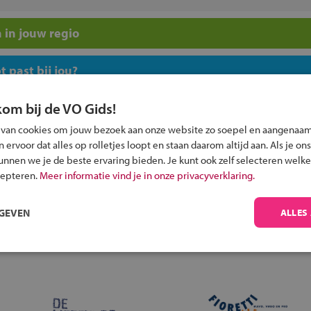
 in jouw regio
 past bij jou?
kom bij de VO Gids!
 van cookies om jouw bezoek aan onze website zo soepel en aangenaam
ervoor dat alles op rolletjes loopt en staan daarom altijd aan. Als je ons
kunnen we je de beste ervaring bieden. Je kunt ook zelf selecteren welke
Inschrijven?
cepteren.
Meer informatie vind je in onze privacyverklaring.
Alle informatie om je kind aan te melden bij
een middelbare school.
RGEVEN
ALLES