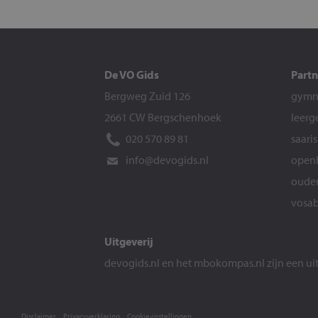
De VO Gids
Partn
Bergweg Zuid 126
gymna
2661 CW Bergschenhoek
leerg
020 570 89 81
saari
info@devogids.nl
openb
ouder
vosab
Uitgeverij
devogids.nl
en het
mbokompas.nl
zijn een u
Disclaimer
Privacyverklaring
Cookie-instellingen