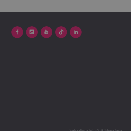
Webrealisatie
Julius Smit
|
Maeve Levie