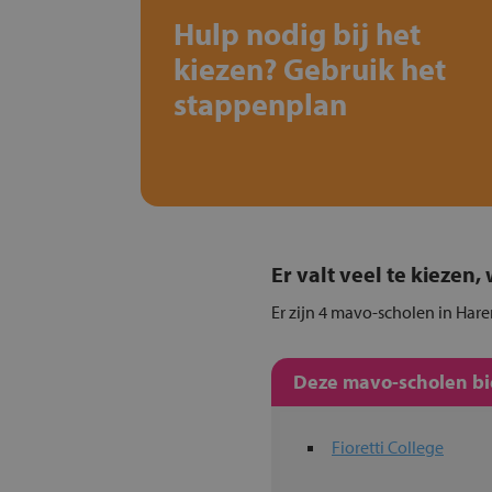
Hulp nodig bij het
kiezen? Gebruik het
stappenplan
Er valt veel te kiezen
Er zijn 4 mavo-scholen in Hare
Deze mavo-scholen bie
Fioretti College