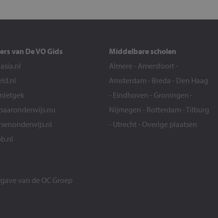
ers van De VO Gids
Middelbare scholen
sia.nl
Almere
-
Amersfoort
-
eld.nl
Amsterdam
-
Breda
-
Den Haag
snietgek
-
Eindhoven
-
Groningen
-
aaronderwijs.nu
Nijmegen
-
Rotterdam
-
Tilburg
senonderwijs.nl
-
Utrecht
-
Overige plaatsen
b.nl
itgave van de
OC Groep