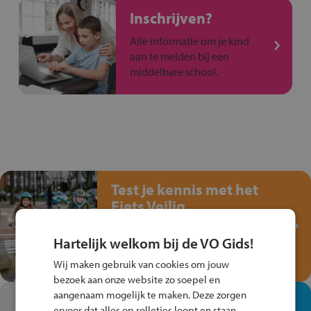
Inschrijven?
Alle informatie om je kind
aan te melden bij een
middelbare school.
Test je kennis met het
Fiets Veilig
Verkeersspel!
Hartelijk welkom bij de VO Gids!
Speel het Fiets Veilig Verkeersspel
en win een Cortina-fiets!
Wij maken gebruik van cookies om jouw
bezoek aan onze website zo soepel en
aangenaam mogelijk te maken. Deze zorgen
In de winkel ben je op je
ervoor dat alles op rolletjes loopt en staan