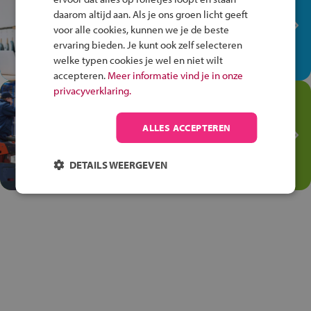
plek!
daarom altijd aan. Als je ons groen licht geeft
Ontdek via het vmbo jouw talent
voor alle cookies, kunnen we je de beste
op de winkelvloer, waar elke dag
ervaring bieden. Je kunt ook zelf selecteren
anders is!
welke typen cookies je wel en niet wilt
accepteren.
Meer informatie vind je in onze
privacyverklaring.
Jouw talent in de
Transport en Logistiek
ALLES ACCEPTEREN
Kies voor vmbo Transport en
logistiek: daar kun je mee
DETAILS WEERGEVEN
thuiskomen!