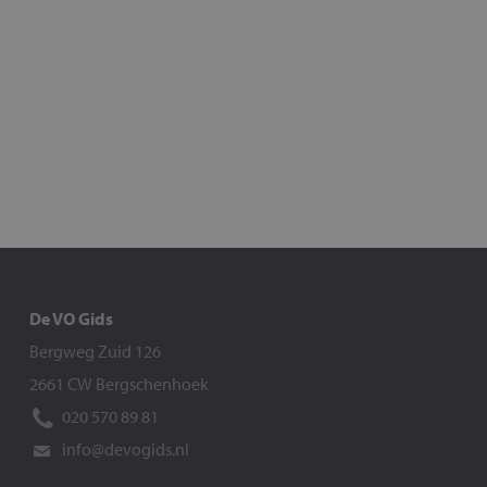
De VO Gids
Bergweg Zuid 126
2661 CW Bergschenhoek
020 570 89 81
info@devogids.nl