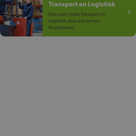
Transport en Logistiek
Kies voor vmbo Transport en
logistiek: daar kun je mee
thuiskomen!