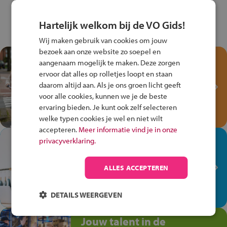
Hartelijk welkom bij de VO Gids!
Wij maken gebruik van cookies om jouw
bezoek aan onze website zo soepel en
Test je kennis met het
aangenaam mogelijk te maken. Deze zorgen
Fiets Veilig
ervoor dat alles op rolletjes loopt en staan
Verkeersspel!
daarom altijd aan. Als je ons groen licht geeft
voor alle cookies, kunnen we je de beste
Speel het Fiets Veilig Verkeersspel
ervaring bieden. Je kunt ook zelf selecteren
en win een Cortina-fiets!
welke typen cookies je wel en niet wilt
accepteren.
Meer informatie vind je in onze
In de winkel ben je op je
privacyverklaring.
plek!
ALLES ACCEPTEREN
Ontdek via het vmbo jouw talent
op de winkelvloer, waar elke dag
anders is!
DETAILS WEERGEVEN
Jouw talent in de