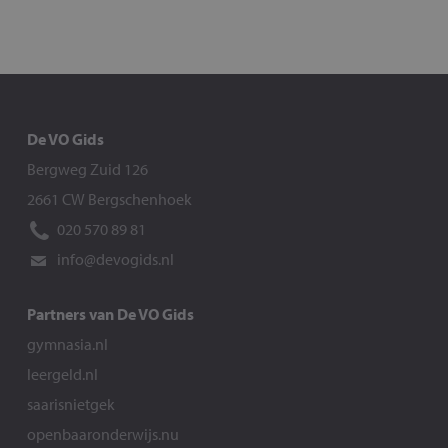
De VO Gids
Bergweg Zuid 126
2661 CW Bergschenhoek
020 570 89 81
info@devogids.nl
Partners van De VO Gids
gymnasia.nl
leergeld.nl
saarisnietgek
openbaaronderwijs.nu