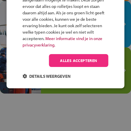
ervoor dat alles op rolletjes loopt en staan
In de winkel ben je op je
daarom altijd aan. Als je ons groen licht geeft
plek!
voor alle cookies, kunnen we je de beste
ervaring bieden. Je kunt ook zelf selecteren
Ontdek via het vmbo jouw talent
welke typen cookies je wel en niet wilt
op de winkelvloer, waar elke dag
accepteren.
Meer informatie vind je in onze
anders is!
privacyverklaring.
Jouw talent in de
ALLES ACCEPTEREN
Transport en Logistiek
Kies voor vmbo Transport en
DETAILS WEERGEVEN
logistiek: daar kun je mee
thuiskomen!