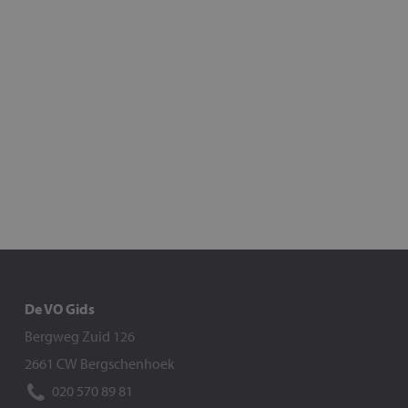
De VO Gids
Bergweg Zuid 126
2661 CW Bergschenhoek
020 570 89 81