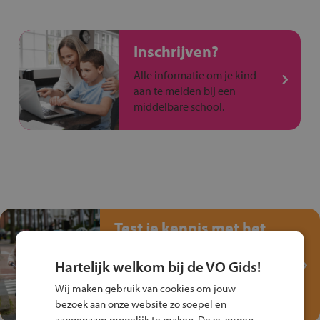
Inschrijven?
Alle informatie om je kind
aan te melden bij een
middelbare school.
Test je kennis met het
Fiets Veilig
Verkeersspel!
Hartelijk welkom bij de VO Gids!
Speel het Fiets Veilig Verkeersspel
Wij maken gebruik van cookies om jouw
en win een Cortina-fiets!
bezoek aan onze website zo soepel en
aangenaam mogelijk te maken. Deze zorgen