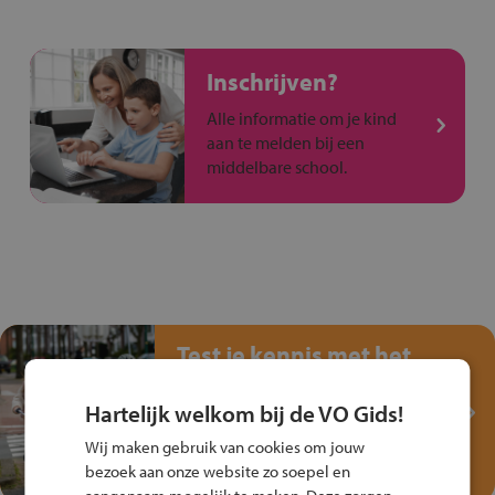
Inschrijven?
Alle informatie om je kind
aan te melden bij een
middelbare school.
Test je kennis met het
Fiets Veilig
Verkeersspel!
Hartelijk welkom bij de VO Gids!
Speel het Fiets Veilig Verkeersspel
Wij maken gebruik van cookies om jouw
en win een Cortina-fiets!
bezoek aan onze website zo soepel en