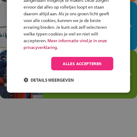
aangenaam mogelijk te maken. Deze zorgen
ervoor dat alles op rolletjes loopt en staan
In de winkel ben je op je
daarom altijd aan. Als je ons groen licht geeft
plek!
voor alle cookies, kunnen we je de beste
ervaring bieden. Je kunt ook zelf selecteren
Ontdek via het vmbo jouw talent
welke typen cookies je wel en niet wilt
op de winkelvloer, waar elke dag
accepteren.
Meer informatie vind je in onze
anders is!
privacyverklaring.
Jouw talent in de
ALLES ACCEPTEREN
Transport en Logistiek
Kies voor vmbo Transport en
DETAILS WEERGEVEN
logistiek: daar kun je mee
thuiskomen!