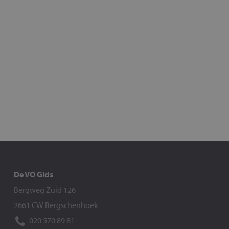
De VO Gids
Bergweg Zuid 126
2661 CW Bergschenhoek
020 570 89 81