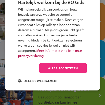
Hartelijk welkom bij de VO Gids!
Test je kennis met het
Wij maken gebruik van cookies om jouw
Fiets Veilig
bezoek aan onze website zo soepel en
Verkeersspel!
aangenaam mogelijk te maken. Deze zorgen
ervoor dat alles op rolletjes loopt en staan
Speel het Fiets Veilig Verkeersspel
daarom altijd aan. Als je ons groen licht geeft
en win een Cortina-fiets!
voor alle cookies, kunnen we je de beste
ervaring bieden. Je kunt ook zelf selecteren
welke typen cookies je wel en niet wilt
In de winkel ben je op je
accepteren.
Meer informatie vind je in onze
plek!
privacyverklaring.
Ontdek via het vmbo jouw talent
op de winkelvloer, waar elke dag
ALLES ACCEPTEREN
anders is!
DETAILS WEERGEVEN
Jouw talent in de
Transport en Logistiek
Kies voor vmbo Transport en
logistiek: daar kun je mee