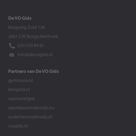
De VO Gids
Bergweg Zuid 126
2661 CW Bergschenhoek
020 570 89 81
info@devogids.nl
Partners van De VO Gids
gymnasia.nl
leergeld.nl
saarisnietgek
openbaaronderwijs.nu
oudersenonderwijs.nl
vosabb.nl