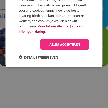
plek!
daarom altijd aan. Als je ons groen licht geeft
Ontdek via het vmbo jouw talent
voor alle cookies, kunnen we je de beste
op de winkelvloer, waar elke dag
ervaring bieden. Je kunt ook zelf selecteren
anders is!
welke typen cookies je wel en niet wilt
accepteren.
Meer informatie vind je in onze
privacyverklaring.
Jouw talent in de
Transport en Logistiek
ALLES ACCEPTEREN
Kies voor vmbo Transport en
logistiek: daar kun je mee
DETAILS WEERGEVEN
thuiskomen!