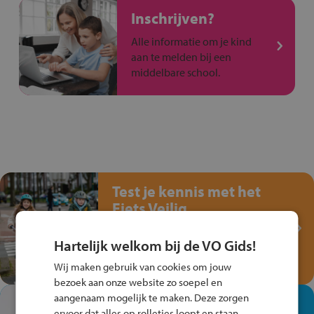
Inschrijven?
Alle informatie om je kind
aan te melden bij een
middelbare school.
Test je kennis met het
Fiets Veilig
Verkeersspel!
Hartelijk welkom bij de VO Gids!
Speel het Fiets Veilig Verkeersspel
en win een Cortina-fiets!
Wij maken gebruik van cookies om jouw
bezoek aan onze website zo soepel en
aangenaam mogelijk te maken. Deze zorgen
In de winkel ben je op je
ervoor dat alles op rolletjes loopt en staan