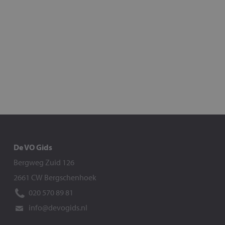
De VO Gids
Bergweg Zuid 126
2661 CW Bergschenhoek
020 570 89 81
info@devogids.nl