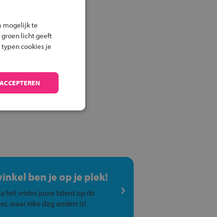
 mogelijk te
 groen licht geeft
 typen cookies je
 ACCEPTEREN
winkel ben je op je plek!
a het vmbo jouw talent op de
er, waar elke dag anders is!