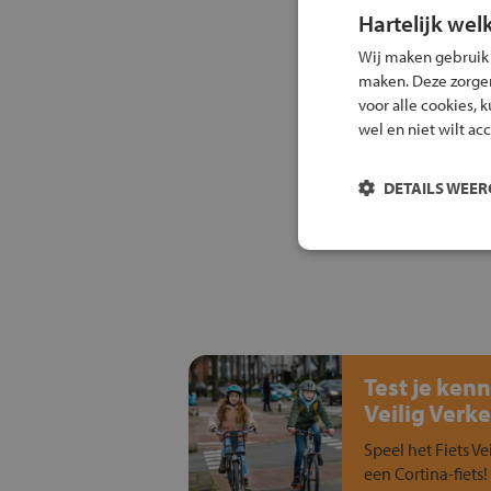
Hartelijk wel
Wij maken gebruik
maken. Deze zorgen 
voor alle cookies, 
wel en niet wilt ac
DETAILS WEE
Test je kenn
Veilig Verke
Speel het Fiets Ve
een Cortina-fiets!