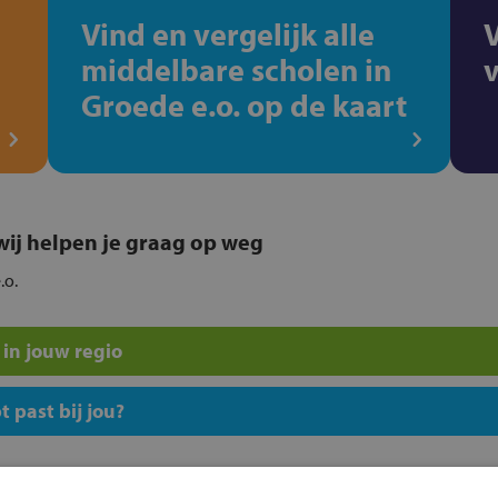
Vind en vergelijk alle
middelbare scholen in
Groede e.o. op de kaart
, wij helpen je graag op weg
.o.
in jouw regio
 past bij jou?