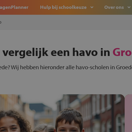
agenPlanner
Hulp bij schoolkeuze
Over ons
o
 vergelijk een havo in
Gro
ede? Wij hebben hieronder alle havo-scholen in Groede