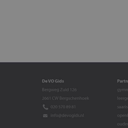
De VO Gids
Partn
Bergweg Zuid 126
gymna
2661 CW Bergschenhoek
leerg
020 570 89 81
saari
info@devogids.nl
openb
ouder