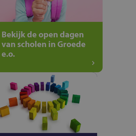
Bekijk de open dagen
van scholen in Groede
e.o.