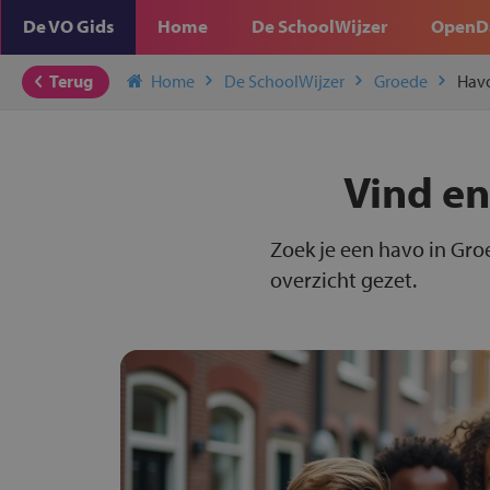
De VO Gids
Home
De SchoolWijzer
OpenD
Terug
Home
De SchoolWijzer
Groede
Hav
Vind en
Zoek je een havo in Gro
overzicht gezet.