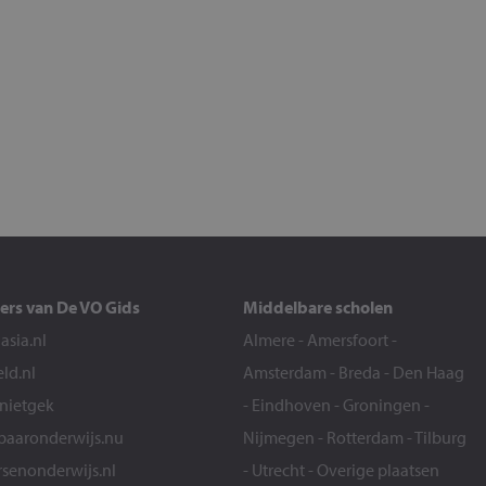
ers van De VO Gids
Middelbare scholen
sia.nl
Almere
-
Amersfoort
-
eld.nl
Amsterdam
-
Breda
-
Den Haag
snietgek
-
Eindhoven
-
Groningen
-
aaronderwijs.nu
Nijmegen
-
Rotterdam
-
Tilburg
senonderwijs.nl
-
Utrecht
-
Overige plaatsen