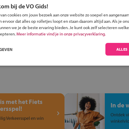
kom bij de VO Gids!
 van cookies om jouw bezoek aan onze website zo soepel en aangenaam
Inschrijven?
ervoor dat alles op rolletjes loopt en staan daarom altijd aan. Als je ons
kunnen we je de beste ervaring bieden. Je kunt ook zelf selecteren welke
Alle informatie om je kind aan te melden bij
cepteren.
Meer informatie vind je in onze privacyverklaring.
een middelbare school.
RGEVEN
ALLES
is met het Fiets
In de 
ersspel!
Ontdek vi
ilig Verkeersspel en win
winkelvlo