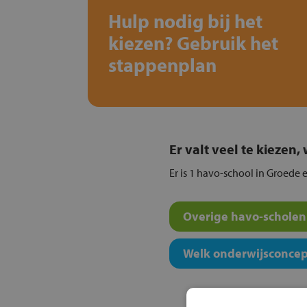
Hulp nodig bij het
kiezen? Gebruik het
stappenplan
Er valt veel te kiezen
Er is 1 havo-school in Groede e
Overige havo-scholen 
Welk onderwijsconcept