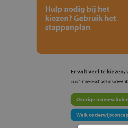
Hulp nodig bij het
kiezen? Gebruik het
stappenplan
Er valt veel te kiezen
Er is 1 mavo-school in Grevenb
Overige mavo-scholen
Welk onderwijsconcept