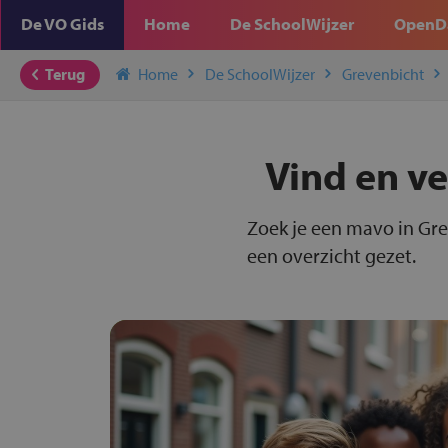
De VO Gids
Home
De SchoolWijzer
OpenD
Terug
Home
De SchoolWijzer
Grevenbicht
Vind en ve
Zoek je een mavo in Gre
een overzicht gezet.