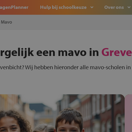
agenPlanner
Hulp bij schoolkeuze
Over ons
Mavo
rgelijk een mavo in
Greve
venbicht? Wij hebben hieronder alle mavo-scholen in 