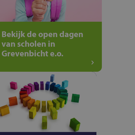
Bekijk de open dagen
van scholen in
Grevenbicht e.o.