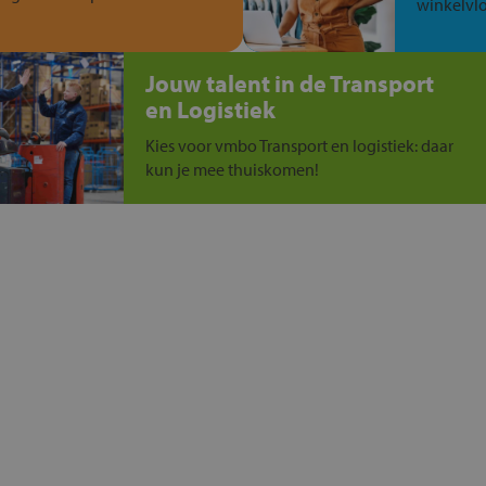
winkelvlo
Jouw talent in de Transport
en Logistiek
Kies voor vmbo Transport en logistiek: daar
kun je mee thuiskomen!