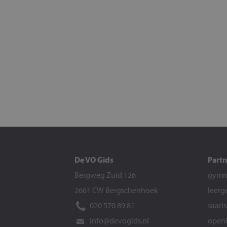
De VO Gids
Partn
Bergweg Zuid 126
gymna
2661 CW Bergschenhoek
leerg
020 570 89 81
saari
info@devogids.nl
openb