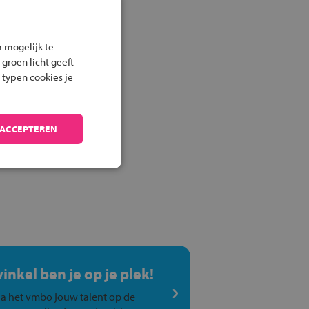
 mogelijk te
 groen licht geeft
 typen cookies je
 ACCEPTEREN
winkel ben je op je plek!
a het vmbo jouw talent op de