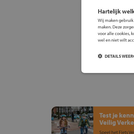
Hartelijk wel
Wij maken gebruik
maken. Deze zorgen 
voor alle cookies, 
wel en niet wilt ac
DETAILS WEE
Test je kenn
Veilig Verke
Speel het Fiets Ve