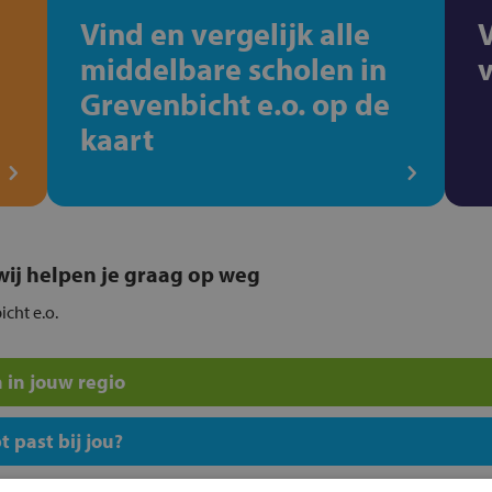
Vind en vergelijk alle
middelbare scholen in
Grevenbicht e.o. op de
kaart
, wij helpen je graag op weg
icht e.o.
 in jouw regio
 past bij jou?