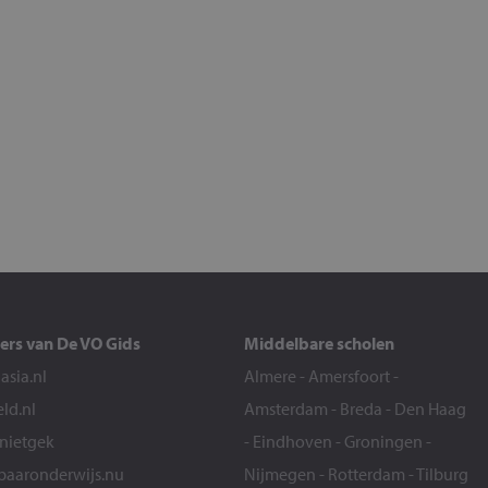
ers van De VO Gids
Middelbare scholen
sia.nl
Almere
-
Amersfoort
-
eld.nl
Amsterdam
-
Breda
-
Den Haag
snietgek
-
Eindhoven
-
Groningen
-
aaronderwijs.nu
Nijmegen
-
Rotterdam
-
Tilburg