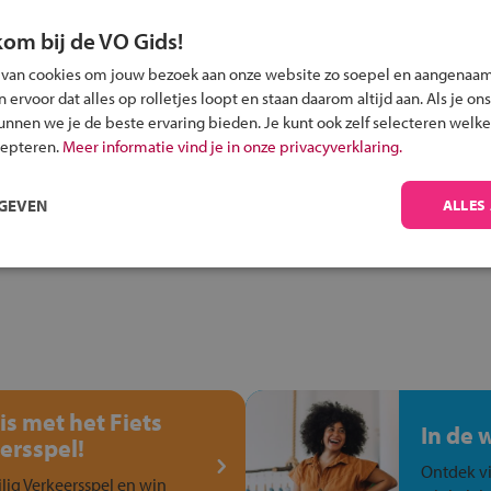
kom bij de VO Gids!
 van cookies om jouw bezoek aan onze website zo soepel en aangenaam
ervoor dat alles op rolletjes loopt en staan daarom altijd aan. Als je ons
Inschrijven?
kunnen we je de beste ervaring bieden. Je kunt ook zelf selecteren welke
Alle informatie om je kind aan te melden bij
cepteren.
Meer informatie vind je in onze privacyverklaring.
een middelbare school.
RGEVEN
ALLES
is met het Fiets
In de 
ersspel!
Ontdek vi
ilig Verkeersspel en win