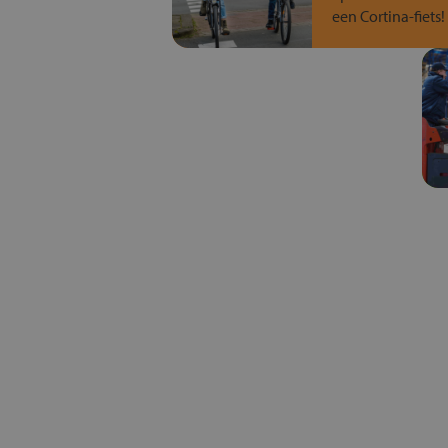
een Cortina-fiets!