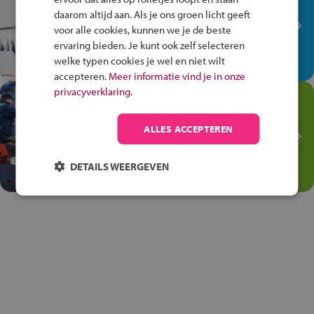
plek!
daarom altijd aan. Als je ons groen licht geeft
Ontdek via het vmbo jouw talent
voor alle cookies, kunnen we je de beste
op de winkelvloer, waar elke dag
ervaring bieden. Je kunt ook zelf selecteren
anders is!
welke typen cookies je wel en niet wilt
accepteren.
Meer informatie vind je in onze
privacyverklaring.
Jouw talent in de
Transport en Logistiek
ALLES ACCEPTEREN
Kies voor vmbo Transport en
logistiek: daar kun je mee
DETAILS WEERGEVEN
thuiskomen!