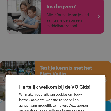
Inschrijven?
Alle informatie om je kind
aan te melden bij een
middelbare school.
Test je kennis met het
Fiets Veilig
Verkeersspel!
Hartelijk welkom bij de VO Gids!
Speel het Fiets Veilig Verkeersspel
en win een Cortina-fiets!
Wij maken gebruik van cookies om jouw
bezoek aan onze website zo soepel en
aangenaam mogelijk te maken. Deze zorgen
In de winkel ben je op je
ervoor dat alles op rolletjes loopt en staan