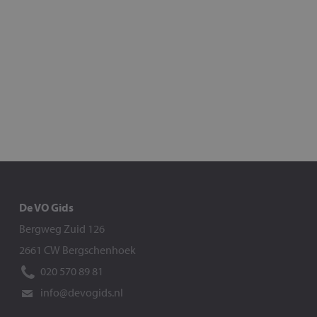
De VO Gids
Bergweg Zuid 126
2661 CW Bergschenhoek
020 570 89 81
info@devogids.nl