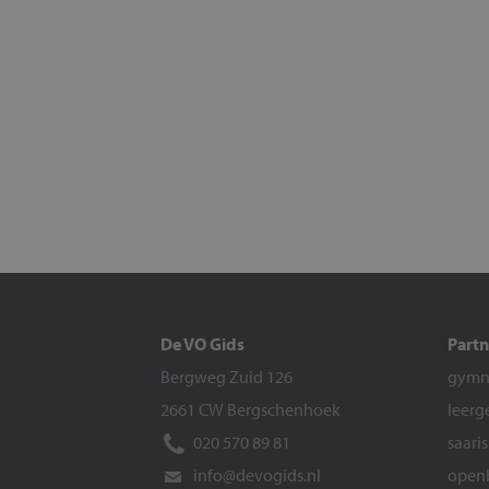
De VO Gids
Partn
Bergweg Zuid 126
gymna
2661 CW Bergschenhoek
leerg
020 570 89 81
saari
info@devogids.nl
openb