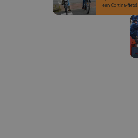
een Cortina-fiets!