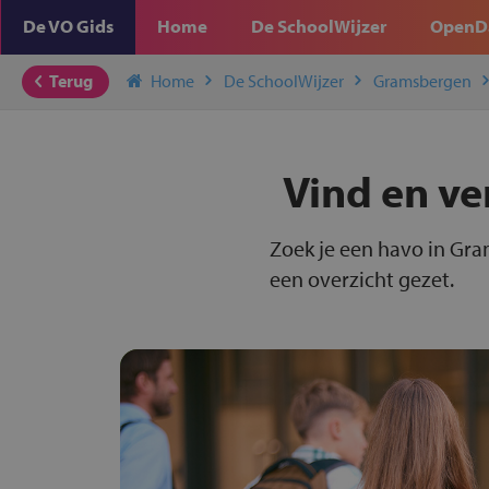
De VO Gids
Home
De SchoolWijzer
OpenD
Terug
Home
De SchoolWijzer
Gramsbergen
Vind en ve
Zoek je een havo in Gra
een overzicht gezet.