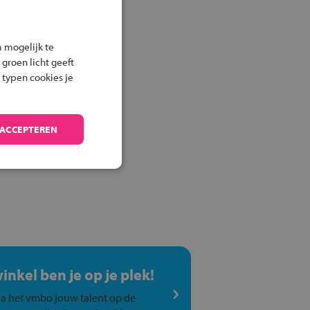
 mogelijk te
 groen licht geeft
 typen cookies je
 ACCEPTEREN
winkel ben je op je plek!
a het vmbo jouw talent op de