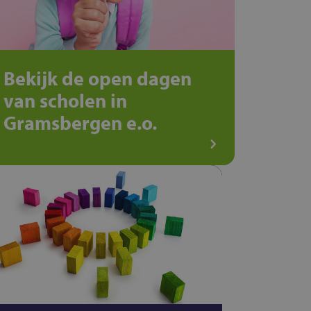
Bekijk de open dagen
van scholen in
Gramsbergen e.o.