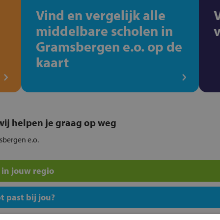
Vind en vergelijk alle
middelbare scholen in
Gramsbergen e.o. op de
kaart
, wij helpen je graag op weg
sbergen e.o.
in jouw regio
 past bij jou?