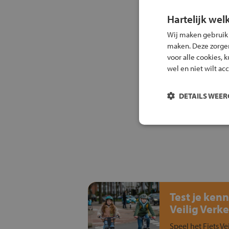
Hartelijk wel
Wij maken gebruik
maken. Deze zorgen 
voor alle cookies, 
wel en niet wilt ac
DETAILS WEE
Test je kenn
Veilig Verke
Speel het Fiets Ve