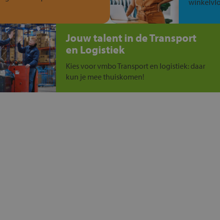
winkelvlo
Jouw talent in de Transport
en Logistiek
Kies voor vmbo Transport en logistiek: daar
kun je mee thuiskomen!