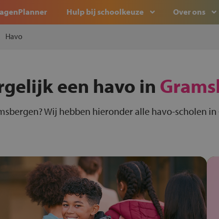
agenPlanner
Hulp bij schoolkeuze
Over ons
Havo
rgelijk een havo in
Grams
msbergen? Wij hebben hieronder alle havo-scholen in