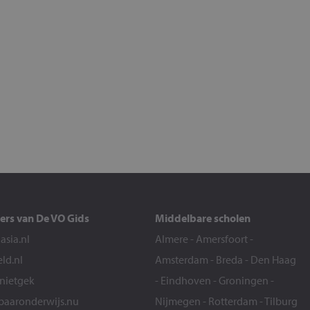
ers van De VO Gids
Middelbare scholen
sia.nl
Almere
-
Amersfoort
-
eld.nl
Amsterdam
-
Breda
-
Den Haag
snietgek
-
Eindhoven
-
Groningen
-
aaronderwijs.nu
Nijmegen
-
Rotterdam
-
Tilburg