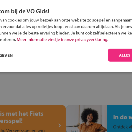
kom bij de VO Gids!
 van cookies om jouw bezoek aan onze website zo soepel en aangenaam
ervoor dat alles op rolletjes loopt en staan daarom altijd aan. Als je ons
Inschrijven?
kunnen we je de beste ervaring bieden. Je kunt ook zelf selecteren welke
Alle informatie om je kind aan te melden bij
cepteren.
Meer informatie vind je in onze privacyverklaring.
een middelbare school.
RGEVEN
ALLES
is met het Fiets
In de 
ersspel!
Ontdek vi
ilig Verkeersspel en win