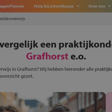
agenPlanner
Hulp bij schoolkeuze
Over ons
aktijkonderwijs
vergelijk een praktijkond
Grafhorst
e.o.
rwijs in Grafhorst? Wij hebben hieronder alle praktij
 overzicht gezet.