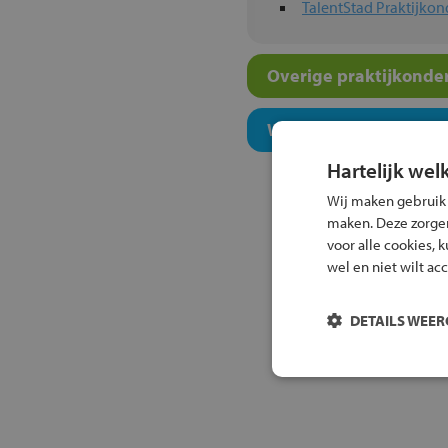
TalentStad Praktijkon
Overige praktijkonder
Welk onderwijsconcept
Hartelijk wel
Wij maken gebruik
maken. Deze zorgen 
voor alle cookies, 
wel en niet wilt ac
DETAILS WEE