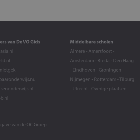
ers van De VO Gids
Middelbare scholen
sia.nl
Almere
-
Amersfoort
-
eld.nl
Amsterdam
-
Breda
-
Den Haag
snietgek
-
Eindhoven
-
Groningen
-
aaronderwijs.nu
Nijmegen
-
Rotterdam
-
Tilburg
senonderwijs.nl
-
Utrecht
-
Overige plaatsen
b.nl
itgave van de
OC Groep