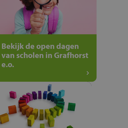
Bekijk de open dagen
van scholen in Grafhorst
e.o.