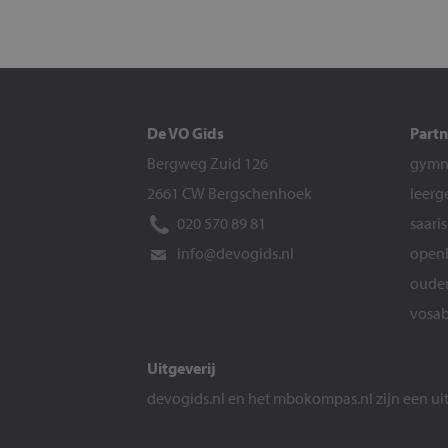
De VO Gids
Partn
Bergweg Zuid 126
gymna
2661 CW Bergschenhoek
leerg
020 570 89 81
saari
info@devogids.nl
openb
ouder
vosab
Uitgeverij
devogids.nl
en het
mbokompas.nl
zijn een u