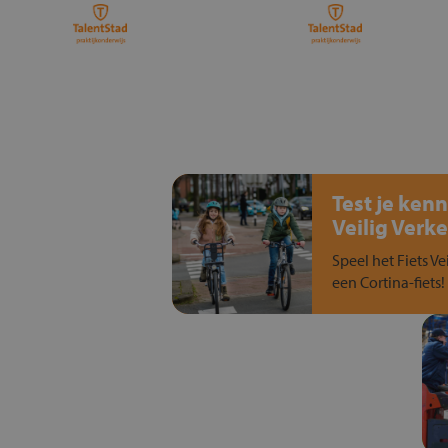
Test je kenn
Veilig Verke
Speel het Fiets Ve
een Cortina-fiets!