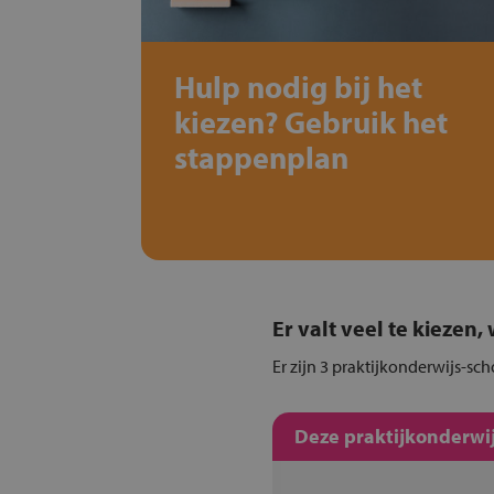
Hulp nodig bij het
kiezen? Gebruik het
stappenplan
Er valt veel te kiezen
Er zijn 3 praktijkonderwijs-sch
Deze praktijkonderwij