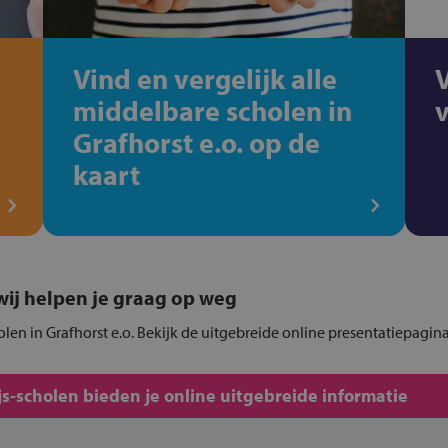
Vind en vergelijk alle
middelbare scholen in
Grafhorst e.o. op de
kaart
, wij helpen je graag op weg
olen in Grafhorst e.o. Bekijk de uitgebreide online presentatiepagina
s-scholen bieden je online uitgebreide informatie