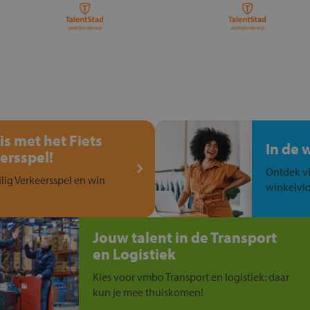
is met het Fiets
In de 
ersspel!
Ontdek vi
ilig Verkeersspel en win
winkelvlo
Jouw talent in de Transport
en Logistiek
Kies voor vmbo Transport en logistiek: daar
kun je mee thuiskomen!