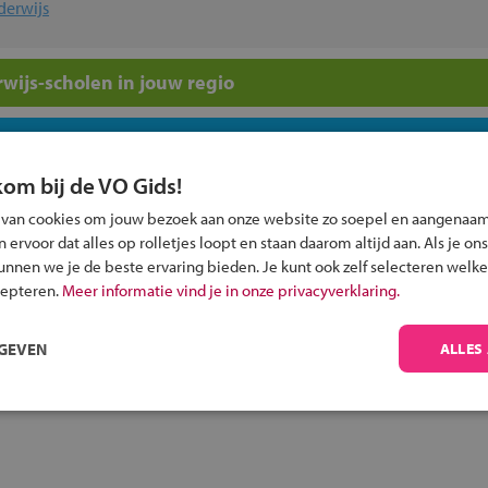
derwijs
wijs-scholen in jouw regio
 past bij jou?
kom bij de VO Gids!
 van cookies om jouw bezoek aan onze website zo soepel en aangenaam
ervoor dat alles op rolletjes loopt en staan daarom altijd aan. Als je ons
kunnen we je de beste ervaring bieden. Je kunt ook zelf selecteren welke
cepteren.
Meer informatie vind je in onze privacyverklaring.
Inschrijven?
Alle informatie om je kind aan te melden bij
RGEVEN
ALLES
een middelbare school.