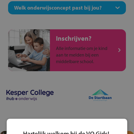
Welk onderwijsconcept past bij jou?
Inschrijven?
Alle informatie om je kind
aan te melden bij een
middelbare school.
Hartelijk welkom bij de VO Gids!