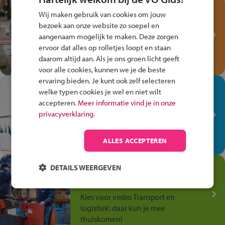
Test je kennis met het
Wij maken gebruik van cookies om jouw
Fiets Veilig
bezoek aan onze website zo soepel en
Verkeersspel!
aangenaam mogelijk te maken. Deze zorgen
ervoor dat alles op rolletjes loopt en staan
Speel het Fiets Veilig Verkeersspel
daarom altijd aan. Als je ons groen licht geeft
en win een Cortina-fiets!
voor alle cookies, kunnen we je de beste
ervaring bieden. Je kunt ook zelf selecteren
In de winkel ben je op je
welke typen cookies je wel en niet wilt
plek!
accepteren.
Meer informatie vind je in onze
privacyverklaring.
Ontdek via het vmbo jouw talent
op de winkelvloer, waar elke dag
anders is!
ALLES ACCEPTEREN
Jouw talent in de
DETAILS WEERGEVEN
Transport en Logistiek
Kies voor vmbo Transport en
logistiek: daar kun je mee
thuiskomen!