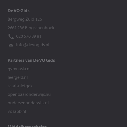
De VO Gids
Bergweg Zuid 126
2661 CW Bergschenhoek
020 570 89 81
info@devogids.nl
Partners van De VO Gids
gymnasia.nl
leergeld.nl
saarisnietgek
openbaaronderwijs.nu
oudersenonderwijs.nl
vosabb.nl
Middelbare scholen