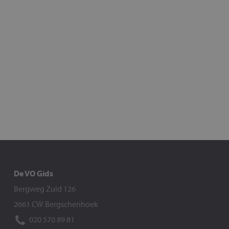
De VO Gids
Bergweg Zuid 126
2661 CW Bergschenhoek
020 570 89 81