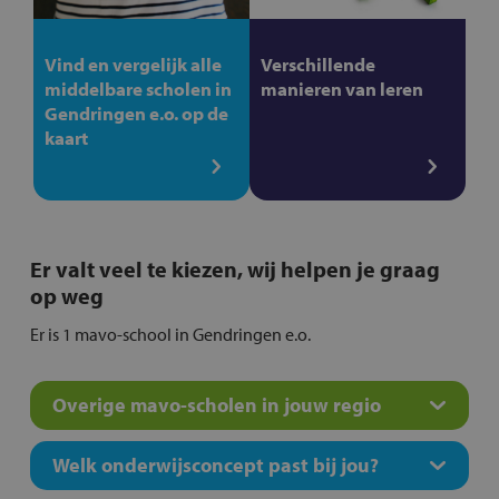
Vind en vergelijk alle
Verschillende
middelbare scholen in
manieren van leren
Gendringen e.o. op de
kaart
Er valt veel te kiezen, wij helpen je graag
op weg
Er is 1 mavo-school in Gendringen e.o.
Overige mavo-scholen in jouw regio
Welk onderwijsconcept past bij jou?