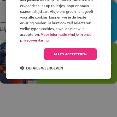
ervoor dat alles op rolletjes loopt en staan
In de winkel ben je op je
daarom altijd aan. Als je ons groen licht geeft
plek!
voor alle cookies, kunnen we je de beste
ervaring bieden. Je kunt ook zelf selecteren
Ontdek via het vmbo jouw talent
welke typen cookies je wel en niet wilt
op de winkelvloer, waar elke dag
accepteren.
Meer informatie vind je in onze
anders is!
privacyverklaring.
Jouw talent in de
ALLES ACCEPTEREN
Transport en Logistiek
Kies voor vmbo Transport en
DETAILS WEERGEVEN
logistiek: daar kun je mee
thuiskomen!