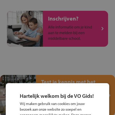
Inschrijven?
Alle informatie om je kind
aan te melden bij een
middelbare school.
Test je kennis met het
Fiets Veilig
Verkeersspel!
Hartelijk welkom bij de VO Gids!
Speel het Fiets Veilig Verkeersspel
Wij maken gebruik van cookies om jouw
en win een Cortina-fiets!
bezoek aan onze website zo soepel en
aangenaam mogelijk te maken. Deze zorgen