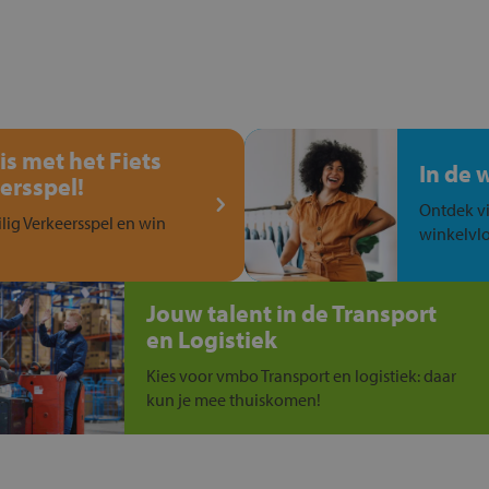
is met het Fiets
In de 
ersspel!
Ontdek vi
ilig Verkeersspel en win
winkelvlo
Jouw talent in de Transport
en Logistiek
Kies voor vmbo Transport en logistiek: daar
kun je mee thuiskomen!