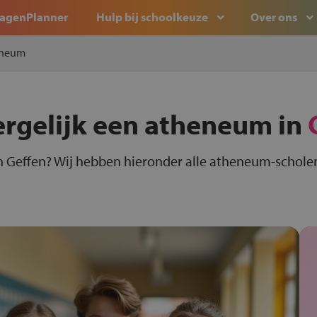
agenPlanner
Hulp bij schoolkeuze
Over ons
eneum
ergelijk een atheneum in
 Geffen? Wij hebben hieronder alle atheneum-scholen 