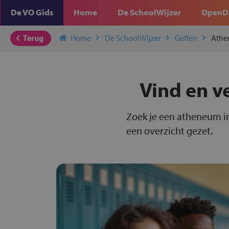
De VO Gids
Home
De SchoolWijzer
OpenD
Terug
Home
De SchoolWijzer
Geffen
Ath
Vind en v
Zoek je een atheneum in
een overzicht gezet.