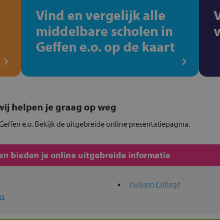
Vind en vergelijk alle
middelbare scholen in
Geffen e.o. op de kaart
, wij helpen je graag op weg
Geffen e.o. Bekijk de uitgebreide online presentatiepagina.
n bieden je online uitgebreide informatie
Zwijsen College
as