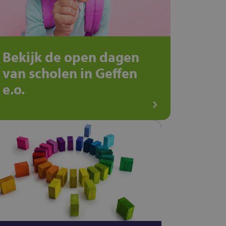
Bekijk de open dagen
van scholen in Geffen
e.o.