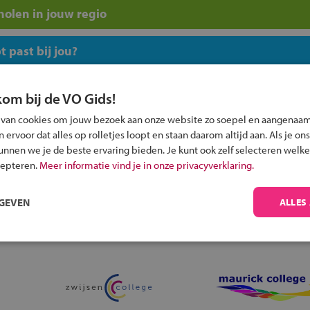
olen in jouw regio
 past bij jou?
kom bij de VO Gids!
 van cookies om jouw bezoek aan onze website zo soepel en aangenaam
ervoor dat alles op rolletjes loopt en staan daarom altijd aan. Als je ons
Inschrijven?
kunnen we je de beste ervaring bieden. Je kunt ook zelf selecteren welke
cepteren.
Meer informatie vind je in onze privacyverklaring.
Alle informatie om je kind aan te melden bij
een middelbare school.
RGEVEN
ALLES