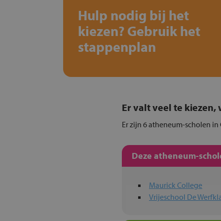
Hulp nodig bij het
kiezen? Gebruik het
stappenplan
Er valt veel te kiezen
Er zijn 6 atheneum-scholen in 
Deze atheneum-schole
Maurick College
Vrijeschool De Werfkl