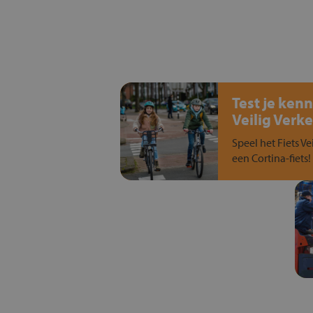
Test je kenn
Veilig Verke
Speel het Fiets Ve
een Cortina-fiets!