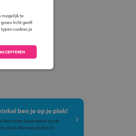
 mogelijk te
 groen licht geeft
 typen cookies je
 ACCEPTEREN
winkel ben je op je plek!
a het vmbo jouw talent op de
er, waar elke dag anders is!