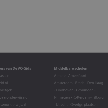
ers van De VO Gids
Middelbare scholen
sia.nl
Almere
-
Amersfoort
-
eld.nl
Amsterdam
-
Breda
-
Den Haag
snietgek
-
Eindhoven
-
Groningen
-
aaronderwijs.nu
Nijmegen
-
Rotterdam
-
Tilburg
senonderwijs.nl
-
Utrecht
-
Overige plaatsen