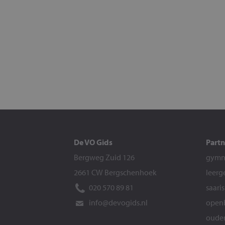
De VO Gids
Partn
Bergweg Zuid 126
gymna
2661 CW Bergschenhoek
leerg
020 570 89 81
saari
info@devogids.nl
openb
ouder