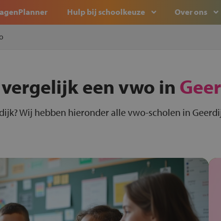
agenPlanner
Hulp bij schoolkeuze
Over ons
o
 vergelijk een vwo in
Geer
ijk? Wij hebben hieronder alle vwo-scholen in Geerdij