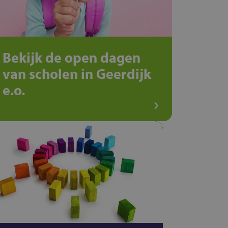
Bekijk de open dagen
van scholen in Geerdijk
e.o.