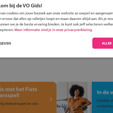
kom bij de VO Gids!
 van cookies om jouw bezoek aan onze website zo soepel en aangenaam
Inschrijven?
ervoor dat alles op rolletjes loopt en staan daarom altijd aan. Als je ons
kunnen we je de beste ervaring bieden. Je kunt ook zelf selecteren welke
Alle informatie om je kind aan te melden bij
cepteren.
Meer informatie vind je in onze privacyverklaring.
een middelbare school.
RGEVEN
ALLES
is met het Fiets
In de 
ersspel!
Ontdek vi
ilig Verkeersspel en win
winkelvlo