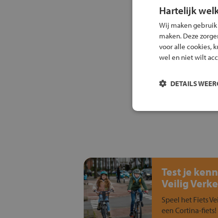
Hartelijk wel
Wij maken gebruik
maken. Deze zorgen 
voor alle cookies, 
wel en niet wilt ac
DETAILS WEE
Test je kenn
Veilig Verke
Speel het Fiets Ve
een Cortina-fiets!