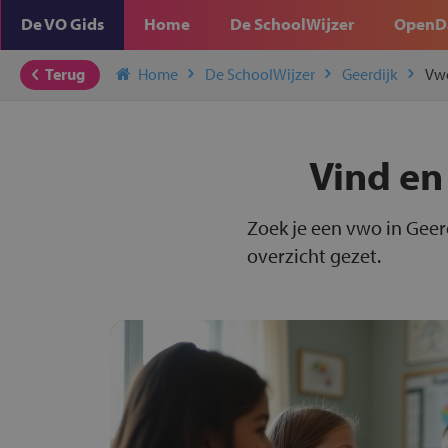
De VO Gids
Home
De SchoolWijzer
OpenD
Terug
Home
De SchoolWijzer
Geerdijk
Vw
Vind en
Zoek je een vwo in Geerd
overzicht gezet.