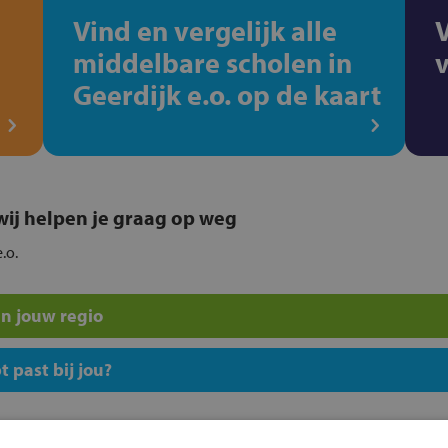
Vind en vergelijk alle
middelbare scholen in
Geerdijk e.o. op de kaart
, wij helpen je graag op weg
.o.
n jouw regio
 past bij jou?