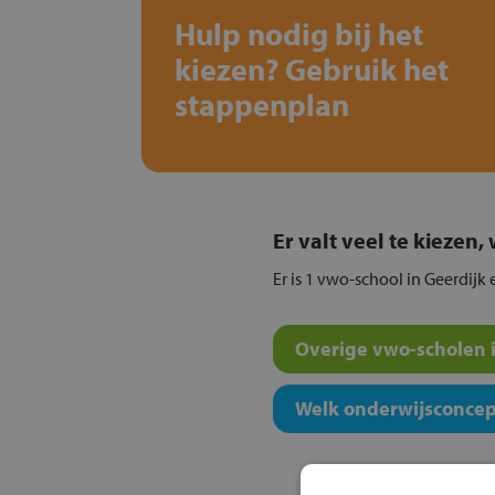
Hulp nodig bij het
kiezen? Gebruik het
stappenplan
Er valt veel te kiezen
Er is 1 vwo-school in Geerdijk e
Overige vwo-scholen i
Welk onderwijsconcept