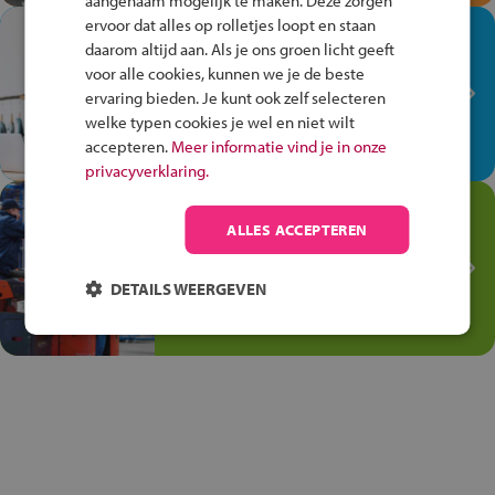
aangenaam mogelijk te maken. Deze zorgen
ervoor dat alles op rolletjes loopt en staan
In de winkel ben je op je
daarom altijd aan. Als je ons groen licht geeft
plek!
voor alle cookies, kunnen we je de beste
ervaring bieden. Je kunt ook zelf selecteren
Ontdek via het vmbo jouw talent
welke typen cookies je wel en niet wilt
op de winkelvloer, waar elke dag
accepteren.
Meer informatie vind je in onze
anders is!
privacyverklaring.
Jouw talent in de
ALLES ACCEPTEREN
Transport en Logistiek
Kies voor vmbo Transport en
DETAILS WEERGEVEN
logistiek: daar kun je mee
thuiskomen!