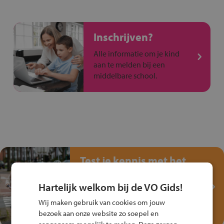
Inschrijven?
Alle informatie om je kind
aan te melden bij een
middelbare school.
Test je kennis met het
Fiets Veilig
Verkeersspel!
Hartelijk welkom bij de VO Gids!
Speel het Fiets Veilig Verkeersspel
Wij maken gebruik van cookies om jouw
en win een Cortina-fiets!
bezoek aan onze website zo soepel en