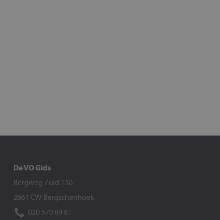
De VO Gids
Bergweg Zuid 126
2661 CW Bergschenhoek
020 570 89 81