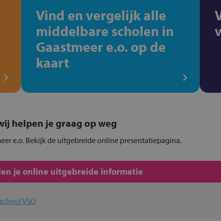
Vind en vergelijk alle
middelbare scholen in
Gaastmeer e.o. op de
kaart
, wij helpen je graag op weg
meer e.o. Bekijk de uitgebreide online presentatiepagina.
en je online uitgebreide informatie
afschool VSO