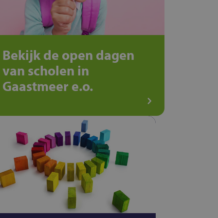
Bekijk de open dagen
van scholen in
Gaastmeer e.o.