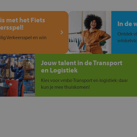
is met het Fiets
In de 
ersspel!
Ontdek vi
ilig Verkeersspel en win
winkelvlo
Jouw talent in de Transport
en Logistiek
Kies voor vmbo Transport en logistiek: daar
kun je mee thuiskomen!