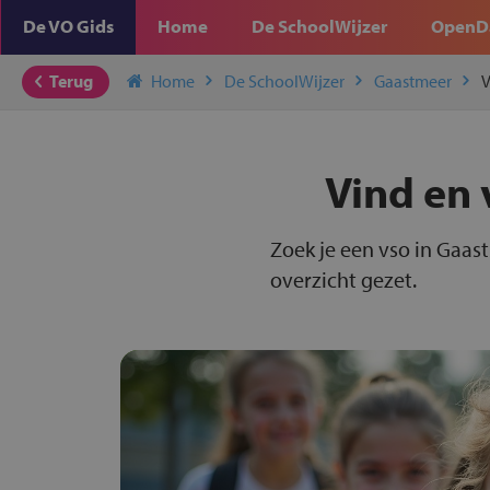
De VO Gids
Home
De SchoolWijzer
OpenD
Terug
Home
De SchoolWijzer
Gaastmeer
V
Vind en 
Zoek je een vso in Gaas
overzicht gezet.