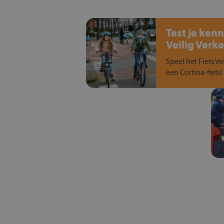
Test je kenn
Veilig Verke
Speel het Fiets Ve
een Cortina-fiets!