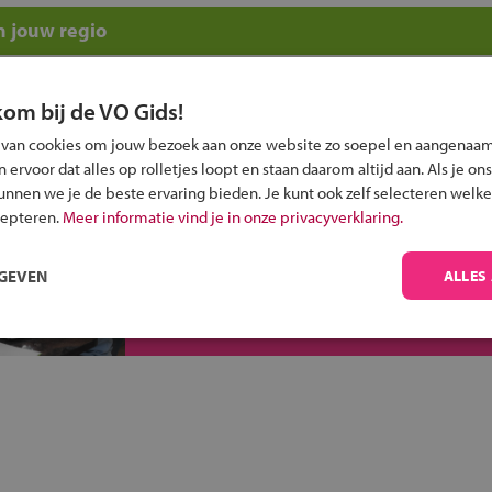
n jouw regio
 past bij jou?
kom bij de VO Gids!
 van cookies om jouw bezoek aan onze website zo soepel en aangenaam
ervoor dat alles op rolletjes loopt en staan daarom altijd aan. Als je ons
kunnen we je de beste ervaring bieden. Je kunt ook zelf selecteren welke
cepteren.
Meer informatie vind je in onze privacyverklaring.
Inschrijven?
RGEVEN
ALLES
Alle informatie om je kind aan te melden bij
een middelbare school.