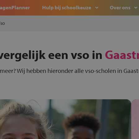
agenPlanner
Hulp bij schoolkeuze
Over ons
so
vergelijk een vso in
Gaast
tmeer? Wij hebben hieronder alle vso-scholen in Gaast