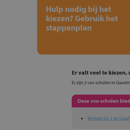
Hulp nodig bij het
kiezen? Gebruik het
stappenplan
Er valt veel te kiezen
Er zijn 2 vso-scholen in Gaast
Deze vso-scholen bied
Kentalis Dr. J. de Gra