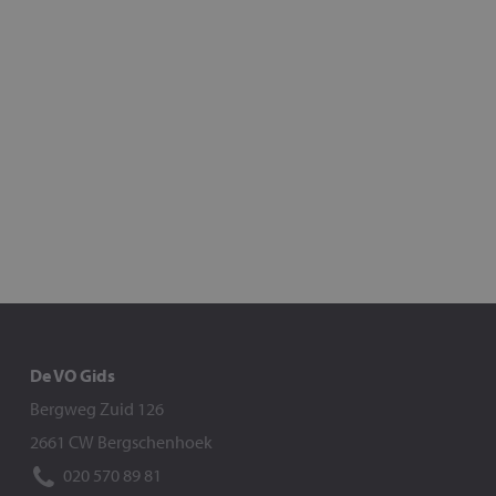
De VO Gids
Bergweg Zuid 126
2661 CW Bergschenhoek
020 570 89 81