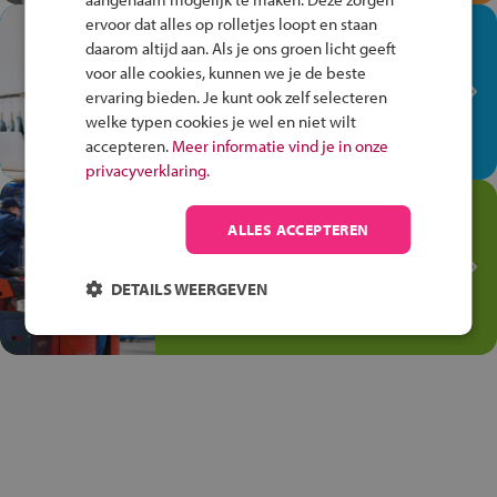
ervoor dat alles op rolletjes loopt en staan
In de winkel ben je op je
daarom altijd aan. Als je ons groen licht geeft
plek!
voor alle cookies, kunnen we je de beste
ervaring bieden. Je kunt ook zelf selecteren
Ontdek via het vmbo jouw talent
welke typen cookies je wel en niet wilt
op de winkelvloer, waar elke dag
accepteren.
Meer informatie vind je in onze
anders is!
privacyverklaring.
Jouw talent in de
ALLES ACCEPTEREN
Transport en Logistiek
Kies voor vmbo Transport en
DETAILS WEERGEVEN
logistiek: daar kun je mee
thuiskomen!