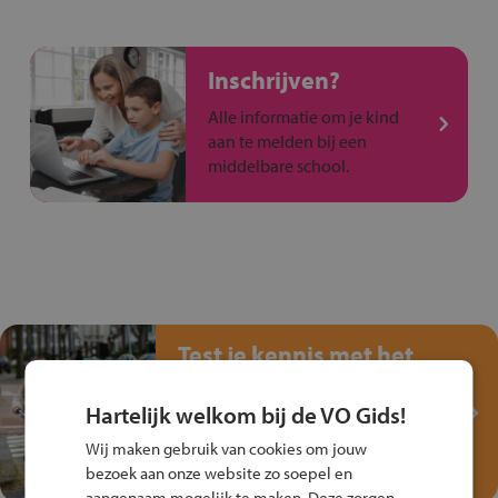
Inschrijven?
Alle informatie om je kind
aan te melden bij een
middelbare school.
Test je kennis met het
Fiets Veilig
Verkeersspel!
Hartelijk welkom bij de VO Gids!
Speel het Fiets Veilig Verkeersspel
Wij maken gebruik van cookies om jouw
en win een Cortina-fiets!
bezoek aan onze website zo soepel en
aangenaam mogelijk te maken. Deze zorgen