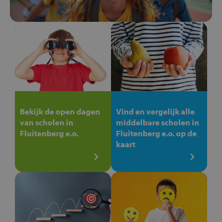
Bekijk de open dagen
Vind en vergelijk alle
van scholen in
middelbare scholen in
Fluitenberg e.o.
Fluitenberg e.o. op de
kaart