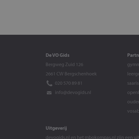
De VO Gids
Partn
Bergweg Zuid 126
gymna
2661 CW Bergschenhoek
leerg
020 570 89 81
saari
info@devogids.nl
openb
ouder
vosab
Uitgeverij
devogids.nl
en het
mbokompas.nl
zijn een u