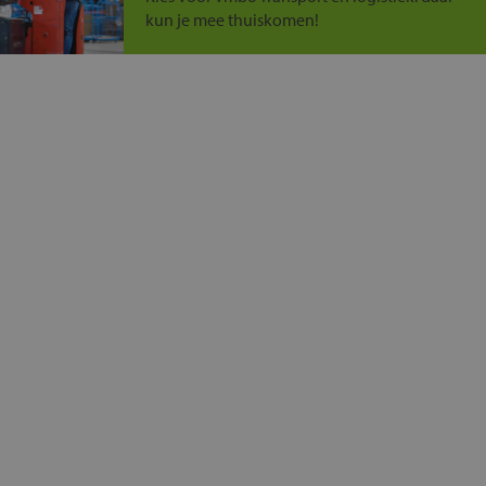
kun je mee thuiskomen!