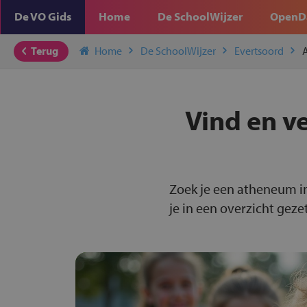
De VO Gids
Home
De SchoolWijzer
OpenD
Terug
Home
De SchoolWijzer
Evertsoord
Vind en v
Zoek je een atheneum i
je in een overzicht gezet