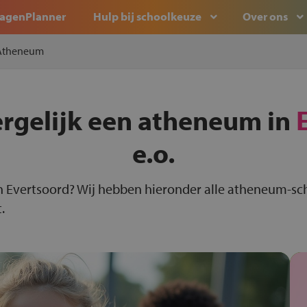
agenPlanner
Hulp bij schoolkeuze
Over ons
Atheneum
ergelijk een atheneum in
e.o.
n Evertsoord? Wij hebben hieronder alle atheneum-sch
.