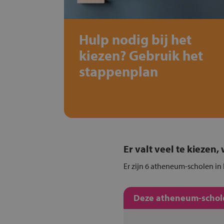
Hulp nodig bij het
kiezen? Gebruik het
stappenplan
Er valt veel te kiezen
Er zijn 6 atheneum-scholen in 
Deze atheneum-schole