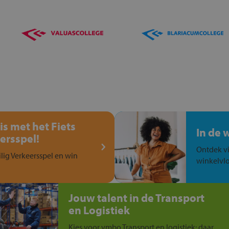
is met het Fiets
In de 
ersspel!
Ontdek vi
ilig Verkeersspel en win
winkelvlo
Jouw talent in de Transport
en Logistiek
Kies voor vmbo Transport en logistiek: daar