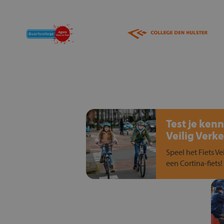
Test je kenn
Veilig Verke
Speel het Fiets Ve
een Cortina-fiets!