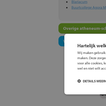
Blariacum
Buurtcollege Agora M
Overige atheneum-sch
Welk onderwijsconcept
Hartelijk wel
Wij maken gebruik
maken. Deze zorgen 
voor alle cookies, 
wel en niet wilt ac
DETAILS WEE