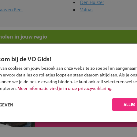
Den Hulster
aas en Peel
Valuas
olen in jouw regio
 past bij jou?
kom bij de VO Gids!
 van cookies om jouw bezoek aan onze website zo soepel en aangenaam
ervoor dat alles op rolletjes loopt en staan daarom altijd aan. Als je ons
kunnen we je de beste ervaring bieden. Je kunt ook zelf selecteren welke
cepteren.
Meer informatie vind je in onze privacyverklaring.
Inschrijven?
RGEVEN
ALLES
Alle informatie om je kind aan te melden bij
een middelbare school.