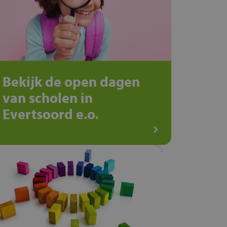
Bekijk de open dagen
van scholen in
Evertsoord e.o.