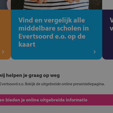
Vind en vergelijk alle
middelbare scholen in
Evertsoord e.o. op de
kaart
, wij helpen je graag op weg
Evertsoord e.o. Bekijk de uitgebreide online presentatiepagina.
n bieden je online uitgebreide informatie