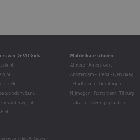
ers van De VO Gids
Middelbare scholen
sia.nl
Almere
-
Amersfoort
-
eld.nl
Amsterdam
-
Breda
-
Den Haag
snietgek
-
Eindhoven
-
Groningen
-
aaronderwijs.nu
Nijmegen
-
Rotterdam
-
Tilburg
senonderwijs.nl
-
Utrecht
-
Overige plaatsen
b.nl
itgave van de
OC Groep