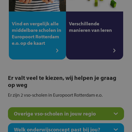
Vind en vergelijk alle
Verschillende
middelbare scholen in
manieren van leren
Europoort Rotterdam
e.o. op de kaart
Er valt veel te kiezen, wij helpen je graag
op weg
Er zijn 2 vso-scholen in Europoort Rotterdam e.o.
Overige vso-scholen in jouw regio
Welk onderwijsconcept past bij jou?