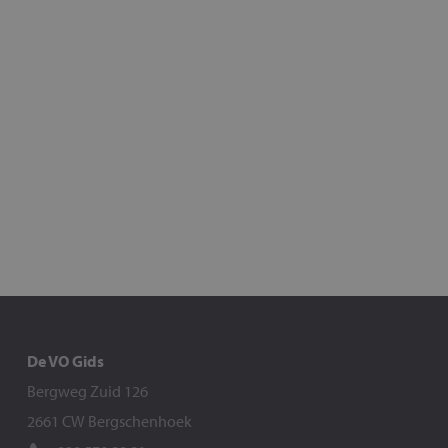
De VO Gids
Bergweg Zuid 126
2661 CW Bergschenhoek