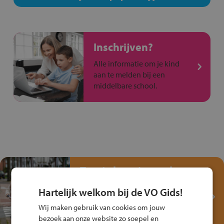
Inschrijven?
Alle informatie om je kind
aan te melden bij een
middelbare school.
Test je kennis met het
Fiets Veilig
Hartelijk welkom bij de VO Gids!
Verkeersspel!
Wij maken gebruik van cookies om jouw
Speel het Fiets Veilig Verkeersspel
bezoek aan onze website zo soepel en
en win een Cortina-fiets!