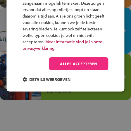
aangenaam mogelijk te maken. Deze zorgen
ervoor dat alles op rolletjes loopt en staan
In de winkel ben je op je
daarom altijd aan. Als je ons groen licht geeft
plek!
voor alle cookies, kunnen we je de beste
ervaring bieden. Je kunt ook zelf selecteren
Ontdek via het vmbo jouw talent
welke typen cookies je wel en niet wilt
op de winkelvloer, waar elke dag
accepteren.
Meer informatie vind je in onze
anders is!
privacyverklaring.
Jouw talent in de
ALLES ACCEPTEREN
Transport en Logistiek
Kies voor vmbo Transport en
DETAILS WEERGEVEN
logistiek: daar kun je mee
thuiskomen!