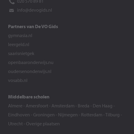
020 570 89 81
info@devogids.nl
Partners van De VO Gids
gymnasia.nl
leergeld.nl
saarisnietgek
openbaaronderwijs.nu
oudersenonderwijs.nl
vosabb.nl
Middelbare scholen
Almere
-
Amersfoort
-
Amsterdam
-
Breda
-
Den Haag
-
Eindhoven
-
Groningen
-
Nijmegen
-
Rotterdam
-
Tilburg
-
Utrecht
-
Overige plaatsen