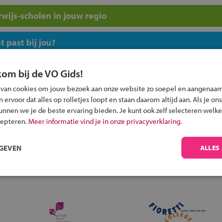
wijs-scholen in jouw regio
 past bij jou?
kom bij de VO Gids!
 van cookies om jouw bezoek aan onze website zo soepel en aangenaam
ervoor dat alles op rolletjes loopt en staan daarom altijd aan. Als je ons
kunnen we je de beste ervaring bieden. Je kunt ook zelf selecteren welke
Inschrijven?
cepteren.
Meer informatie vind je in onze privacyverklaring.
Alle informatie om je kind aan te melden bij
een middelbare school.
RGEVEN
ALLES