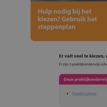
Hulp nodig bij het
kiezen? Gebruik het
stappenplan
Er valt veel te kiezen
Er zijn 3 praktijkonderwijs-sch
Deze praktijkonderwij
Fioretti College