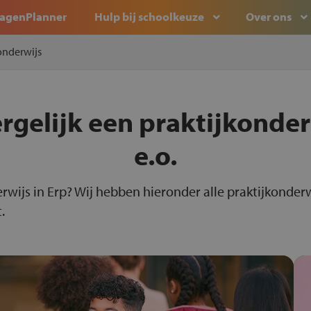
agenPlanner
Hulp bij schoolkeuze
Over ons
onderwijs
rgelijk een praktijkonder
e.o.
rwijs in Erp? Wij hebben hieronder alle praktijkonderw
.