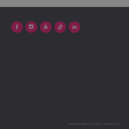
Webrealisatie
Julius Smit
|
Maeve Levie