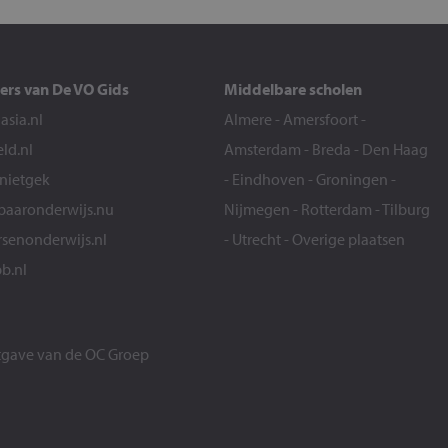
ers van De VO Gids
Middelbare scholen
sia.nl
Almere
-
Amersfoort
-
eld.nl
Amsterdam
-
Breda
-
Den Haag
snietgek
-
Eindhoven
-
Groningen
-
aaronderwijs.nu
Nijmegen
-
Rotterdam
-
Tilburg
senonderwijs.nl
-
Utrecht
-
Overige plaatsen
b.nl
itgave van de
OC Groep