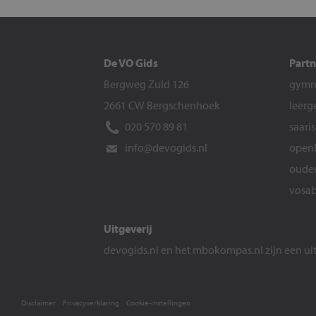
De VO Gids
Partn
Bergweg Zuid 126
gymna
2661 CW Bergschenhoek
leerg
020 570 89 81
saari
info@devogids.nl
openb
ouder
vosab
Uitgeverij
devogids.nl
en het
mbokompas.nl
zijn een u
Disclaimer
Privacyverklaring
Cookie-instellingen