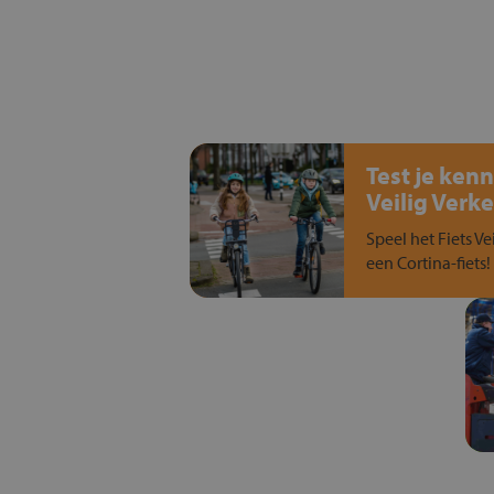
Test je kenn
Veilig Verke
Speel het Fiets Ve
een Cortina-fiets!