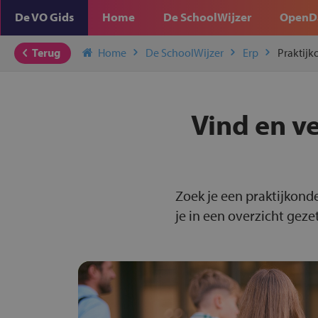
De VO Gids
Home
De SchoolWijzer
OpenD
Terug
Home
De SchoolWijzer
Erp
Praktijk
Vind en ve
Zoek je een praktijkonde
je in een overzicht gezet