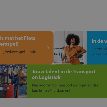
is met het Fiets
In de 
ersspel!
Ontdek vi
ilig Verkeersspel en win
winkelvlo
Jouw talent in de Transport
en Logistiek
Kies voor vmbo Transport en logistiek: daar
kun je mee thuiskomen!