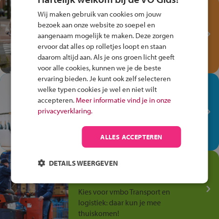
Test je kennis met het
Wij maken gebruik van cookies om jouw
Fiets Veilig
bezoek aan onze website zo soepel en
Verkeersspel!
aangenaam mogelijk te maken. Deze zorgen
ervoor dat alles op rolletjes loopt en staan
Speel het Fiets Veilig Verkeersspel
daarom altijd aan. Als je ons groen licht geeft
en win een Cortina-fiets!
voor alle cookies, kunnen we je de beste
ervaring bieden. Je kunt ook zelf selecteren
In de winkel ben je op je
welke typen cookies je wel en niet wilt
plek!
accepteren.
Meer informatie vind je in onze
privacyverklaring.
Ontdek via het vmbo jouw talent
op de winkelvloer, waar elke dag
anders is!
ALLES ACCEPTEREN
Jouw talent in de
DETAILS WEERGEVEN
Transport en Logistiek
Kies voor vmbo Transport en
logistiek: daar kun je mee
thuiskomen!