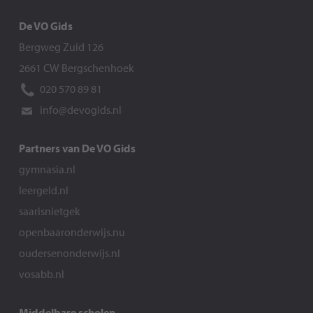
De VO Gids
Bergweg Zuid 126
2661 CW Bergschenhoek
020 570 89 81
info@devogids.nl
Partners van De VO Gids
gymnasia.nl
leergeld.nl
saarisnietgek
openbaaronderwijs.nu
oudersenonderwijs.nl
vosabb.nl
Middelbare scholen