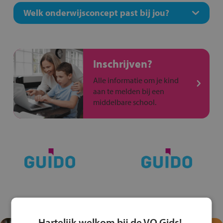
Welk onderwijsconcept past bij jou?
Inschrijven?
Alle informatie om je kind
aan te melden bij een
middelbare school.
Hartelijk welkom bij de VO Gids!