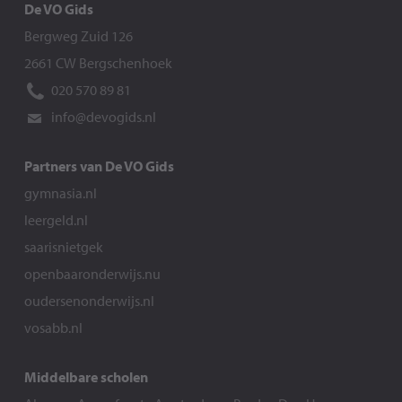
De VO Gids
Bergweg Zuid 126
2661 CW Bergschenhoek
020 570 89 81
info@devogids.nl
Partners van De VO Gids
gymnasia.nl
leergeld.nl
saarisnietgek
openbaaronderwijs.nu
oudersenonderwijs.nl
vosabb.nl
Middelbare scholen