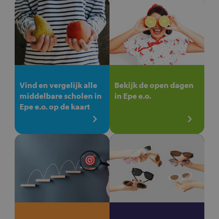
Vind en vergelijk alle
Bekijk de open dagen
middelbare scholen in
in Epe e.o.
Epe e.o. op de kaart