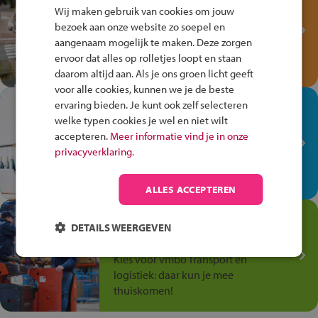
Fiets Veilig
Wij maken gebruik van cookies om jouw
Verkeersspel!
bezoek aan onze website zo soepel en
aangenaam mogelijk te maken. Deze zorgen
Speel het Fiets Veilig Verkeersspel
ervoor dat alles op rolletjes loopt en staan
en win een Cortina-fiets!
daarom altijd aan. Als je ons groen licht geeft
voor alle cookies, kunnen we je de beste
In de winkel ben je op je
ervaring bieden. Je kunt ook zelf selecteren
welke typen cookies je wel en niet wilt
plek!
accepteren.
Meer informatie vind je in onze
Ontdek via het vmbo jouw talent
privacyverklaring.
op de winkelvloer, waar elke dag
anders is!
ALLES ACCEPTEREN
Jouw talent in de
DETAILS WEERGEVEN
Transport en Logistiek
Kies voor vmbo Transport en
logistiek: daar kun je mee
thuiskomen!