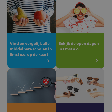
Vind en vergelijk alle
Bekijk de open dagen
middelbare scholen in
in Emst e.o.
Emst e.o. op de kaart