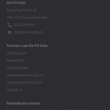
De VO Gids
Bergweg Zuid 126
2661 CW Bergschenhoek
020 570 89 81
info@devogids.nl
Partners van De VO Gids
gymnasia.nl
leergeld.nl
saarisnietgek
openbaaronderwijs.nu
oudersenonderwijs.nl
vosabb.nl
Middelbare scholen