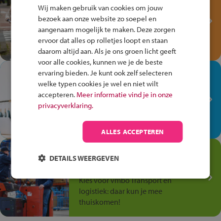
Fiets Veilig
Wij maken gebruik van cookies om jouw
Verkeersspel!
bezoek aan onze website zo soepel en
aangenaam mogelijk te maken. Deze zorgen
Speel het Fiets Veilig Verkeersspel
ervoor dat alles op rolletjes loopt en staan
en win een Cortina-fiets!
daarom altijd aan. Als je ons groen licht geeft
voor alle cookies, kunnen we je de beste
In de winkel ben je op je
ervaring bieden. Je kunt ook zelf selecteren
welke typen cookies je wel en niet wilt
plek!
accepteren.
Meer informatie vind je in onze
Ontdek via het vmbo jouw talent
privacyverklaring.
op de winkelvloer, waar elke dag
anders is!
ALLES ACCEPTEREN
Jouw talent in de
DETAILS WEERGEVEN
Transport en Logistiek
Kies voor vmbo Transport en
logistiek: daar kun je mee
thuiskomen!