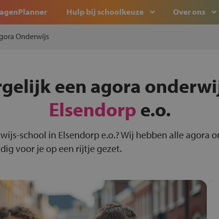
agenPlanner
Hulp bij schoolkeuze
Over ons
gora Onderwijs
rgelijk een agora onderwij
Elsendorp
e.o.
wijs-school in Elsendorp e.o.? Wij hebben alle agora 
g voor je op een rijtje gezet.