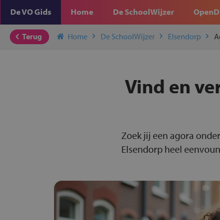
De VO Gids
Home
De SchoolWijzer
OpenD
Terug
Home
De SchoolWijzer
Elsendorp
A
Vind en ve
Zoek jij een agora onder
Elsendorp heel eenvoundi