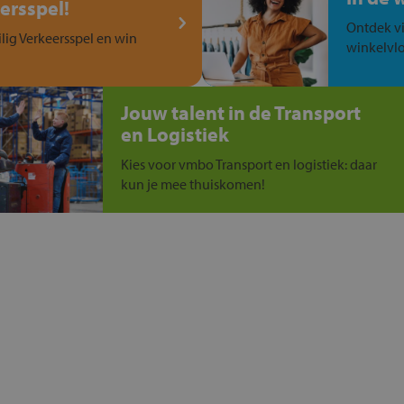
ersspel!
Ontdek vi
ilig Verkeersspel en win
winkelvlo
Jouw talent in de Transport
en Logistiek
Kies voor vmbo Transport en logistiek: daar
kun je mee thuiskomen!