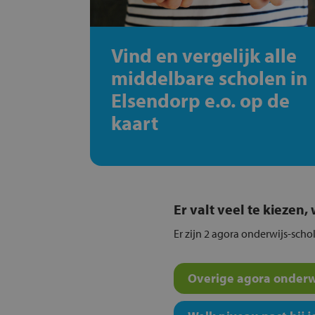
Vind en vergelijk alle
middelbare scholen in
Elsendorp e.o. op de
kaart
Er valt veel te kiezen
Er zijn 2 agora onderwijs-scho
Overige agora onderwi