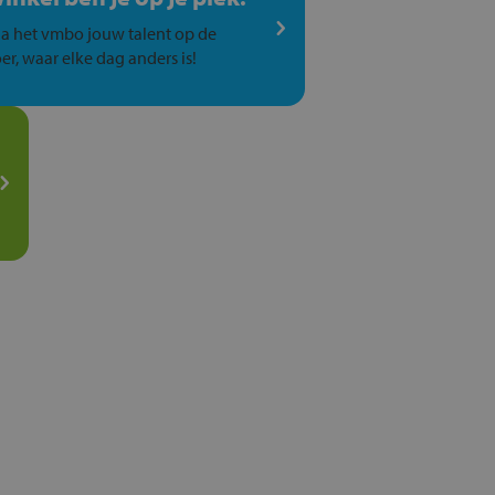
a het vmbo jouw talent op de
er, waar elke dag anders is!