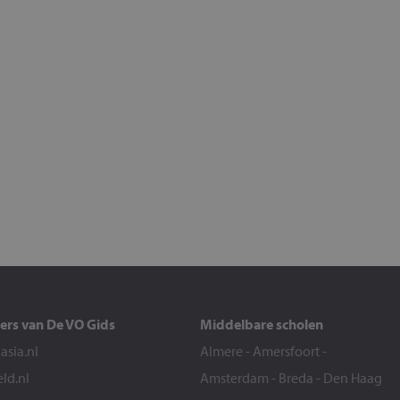
ers van De VO Gids
Middelbare scholen
sia.nl
Almere
-
Amersfoort
-
eld.nl
Amsterdam
-
Breda
-
Den Haag