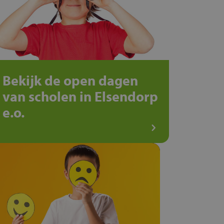
Bekijk de open dagen
van scholen in Elsendorp
e.o.