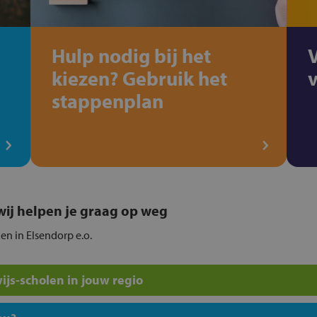
Hulp nodig bij het
kiezen? Gebruik het
stappenplan
, wij helpen je graag op weg
len in Elsendorp e.o.
js-scholen in jouw regio