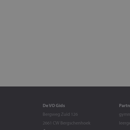
De VO Gids
Partn
Bergweg Zuid 126
gymna
2661 CW Bergschenhoek
leerg