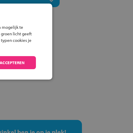
 mogelijk te
 groen licht geeft
 typen cookies je
 ACCEPTEREN
winkel ben je op je plek!