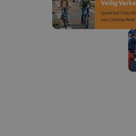
Veilig Verke
Speel het Fiets Ve
een Cortina-fiets!