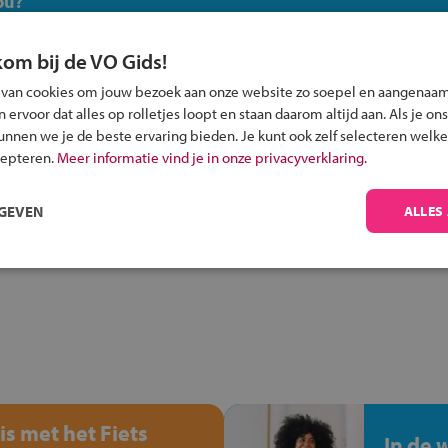
ou?
kom bij de VO Gids!
 van cookies om jouw bezoek aan onze website zo soepel en aangenaam
ervoor dat alles op rolletjes loopt en staan daarom altijd aan. Als je ons
kunnen we je de beste ervaring bieden. Je kunt ook zelf selecteren welke
Inschrijven?
cepteren.
Meer informatie vind je in onze privacyverklaring.
Alle informatie om je kind aan te melden bij
een middelbare school.
RGEVEN
ALLES
is met het Fiets
In de 