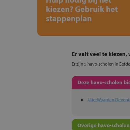
kiezen? Gebruik het
stappenplan
Er valt veel te kiezen
Er zijn 5 havo-scholen in Eefd
Deze havo-scholen bie
UiterWaarden Devent
Overige havo-scholen 