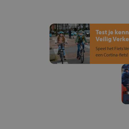
Test je kenn
Veilig Verke
Speel het Fiets Ve
een Cortina-fiets!