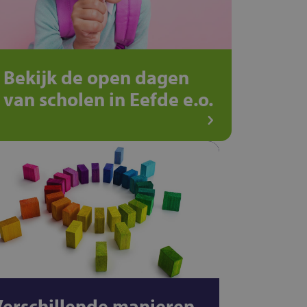
Bekijk de open dagen
van scholen in Eefde e.o.
Verschillende manieren