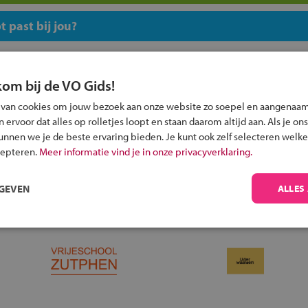
 past bij jou?
kom bij de VO Gids!
 van cookies om jouw bezoek aan onze website zo soepel en aangenaam
ervoor dat alles op rolletjes loopt en staan daarom altijd aan. Als je ons
Inschrijven?
kunnen we je de beste ervaring bieden. Je kunt ook zelf selecteren welke
Alle informatie om je kind aan te melden bij
cepteren.
Meer informatie vind je in onze privacyverklaring.
een middelbare school.
RGEVEN
ALLES