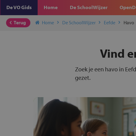
De VO Gids
Home
De SchoolWijzer
OpenD
Terug
Home
De SchoolWijzer
Eefde
Havo
Vind e
Zoek je een havo in Eefd
gezet.