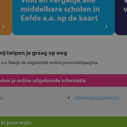
middelbare scholen in
Eefde e.o. op de kaart
, wij helpen je graag op weg
e e.o. Bekijk de uitgebreide online presentatiepagina.
den je online uitgebreide informatie
er
Vrijeschool Zutphen VO
in jouw regio