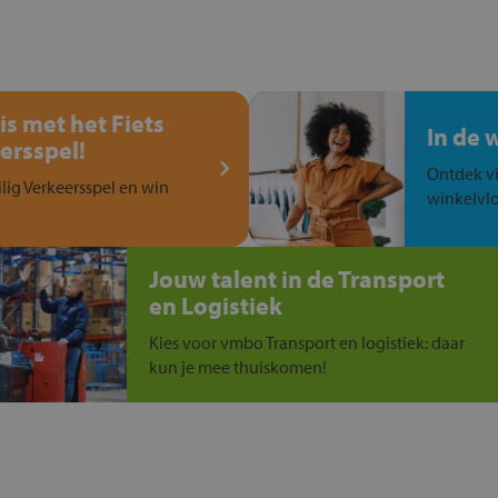
is met het Fiets
In de 
ersspel!
Ontdek vi
ilig Verkeersspel en win
winkelvlo
Jouw talent in de Transport
en Logistiek
Kies voor vmbo Transport en logistiek: daar
kun je mee thuiskomen!