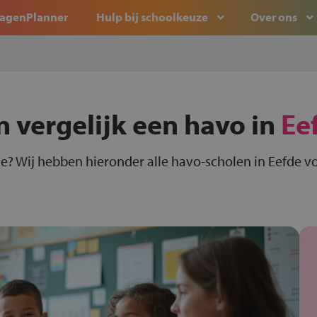
agenPlanner
Hulp bij schoolkeuze
Over ons
n vergelijk een havo in
Ee
e? Wij hebben hieronder alle havo-scholen in Eefde vo