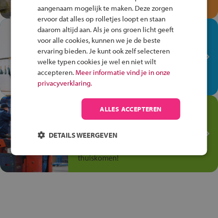
en win een Cortina-fiets!
aangenaam mogelijk te maken. Deze zorgen
ervoor dat alles op rolletjes loopt en staan
daarom altijd aan. Als je ons groen licht geeft
In de winkel ben je op je
voor alle cookies, kunnen we je de beste
plek!
ervaring bieden. Je kunt ook zelf selecteren
Ontdek via het vmbo jouw talent
welke typen cookies je wel en niet wilt
op de winkelvloer, waar elke dag
accepteren.
Meer informatie vind je in onze
anders is!
privacyverklaring.
Jouw talent in de
ALLES ACCEPTEREN
Transport en Logistiek
DETAILS WEERGEVEN
Kies voor vmbo Transport en
logistiek: daar kun je mee
thuiskomen!