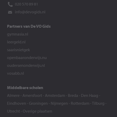
020 570 89 81
info@devogids.nl
Partners van De VO Gids
gymnasia.nl
leergeld.nl
saarisnietgek
openbaaronderwijs.nu
oudersenonderwijs.nl
vosabb.nl
Middelbare scholen
Almere
-
Amersfoort
-
Amsterdam
-
Breda
-
Den Haag
-
Eindhoven
-
Groningen
-
Nijmegen
-
Rotterdam
-
Tilburg
-
Utrecht
-
Overige plaatsen