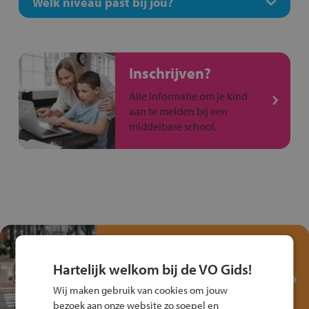
Welk niveau past bij jou?
Inschrijven?
Alle informatie om je kind
aan te melden bij een
middelbare school.
Test je kennis met het
Fiets Veilig
Hartelijk welkom bij de VO Gids!
Verkeersspel!
Wij maken gebruik van cookies om jouw
Speel het Fiets Veilig Verkeersspel
bezoek aan onze website zo soepel en