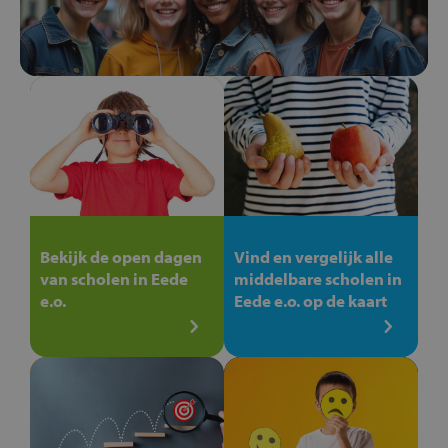
Bekijk de open dagen
Vind en vergelijk alle
van scholen in Eede
middelbare scholen in
e.o.
Eede e.o. op de kaart