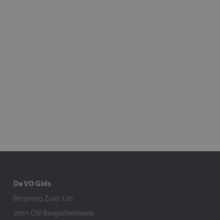
De VO Gids
Bergweg Zuid 126
2661 CW Bergschenhoek