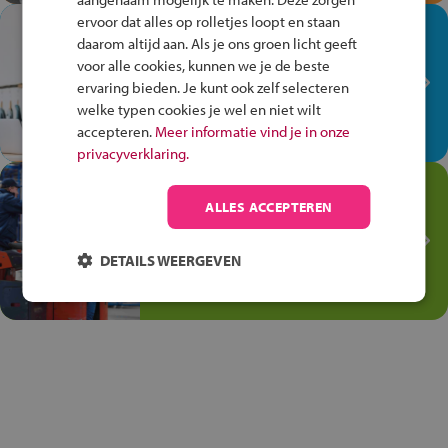
ervoor dat alles op rolletjes loopt en staan
In de winkel ben je op je
daarom altijd aan. Als je ons groen licht geeft
plek!
voor alle cookies, kunnen we je de beste
ervaring bieden. Je kunt ook zelf selecteren
Ontdek via het vmbo jouw talent
welke typen cookies je wel en niet wilt
op de winkelvloer, waar elke dag
accepteren.
Meer informatie vind je in onze
anders is!
privacyverklaring.
Jouw talent in de
ALLES ACCEPTEREN
Transport en Logistiek
Kies voor vmbo Transport en
DETAILS WEERGEVEN
logistiek: daar kun je mee
thuiskomen!