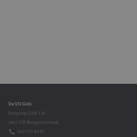
De VO Gids
Bergweg Zuid 126
2661 CW Bergschenhoek
020 570 89 81