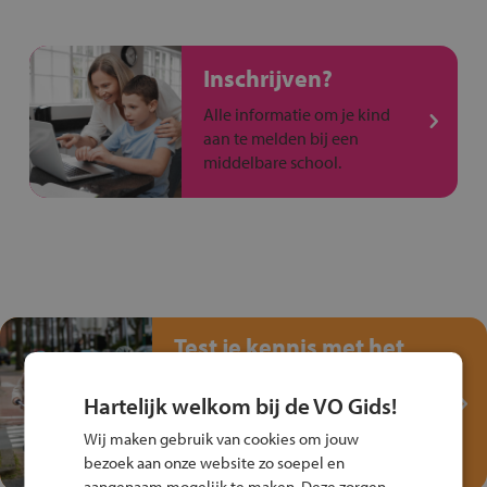
Inschrijven?
Alle informatie om je kind
aan te melden bij een
middelbare school.
Test je kennis met het
Fiets Veilig
Verkeersspel!
Hartelijk welkom bij de VO Gids!
Speel het Fiets Veilig Verkeersspel
Wij maken gebruik van cookies om jouw
en win een Cortina-fiets!
bezoek aan onze website zo soepel en
aangenaam mogelijk te maken. Deze zorgen