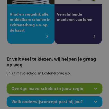
Vind en vergelijk alle
Verschillende
middelbare scholen in
manieren van leren
Echtenerbrug e.o. op
de kaart
Er valt veel te kiezen, wij helpen je graag
op weg
Er is 1 mavo-school in Echtenerbrug e.o.
Overige mavo-scholen in jouw regio
Welk onderwijsconcept past bij jou?