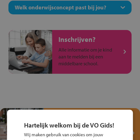
Welk onderwijsconcept past bij jou?
Inschrijven?
Alle informatie om je kind
aan te melden bij een
middelbare school.
Test je kennis met het
Fiets Veilig
Hartelijk welkom bij de VO Gids!
Verkeersspel!
Wij maken gebruik van cookies om jouw