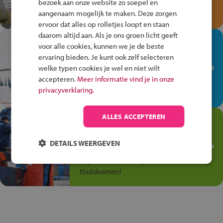
bezoek aan onze website zo soepel en
Speel het Fiets Veilig Verkeersspel
aangenaam mogelijk te maken. Deze zorgen
en win een Cortina-fiets!
ervoor dat alles op rolletjes loopt en staan
daarom altijd aan. Als je ons groen licht geeft
In de winkel ben je op je
voor alle cookies, kunnen we je de beste
plek!
ervaring bieden. Je kunt ook zelf selecteren
welke typen cookies je wel en niet wilt
Ontdek via het vmbo jouw talent
accepteren.
Meer informatie vind je in onze
op de winkelvloer, waar elke dag
privacyverklaring.
anders is!
ALLES ACCEPTEREN
Jouw talent in de
Transport en Logistiek
DETAILS WEERGEVEN
Kies voor vmbo Transport en
logistiek: daar kun je mee
thuiskomen!