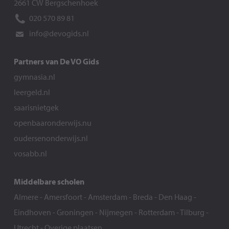
2661 CW Bergschenhoek
020 570 89 81
info@devogids.nl
Partners van De VO Gids
gymnasia.nl
leergeld.nl
saarisnietgek
openbaaronderwijs.nu
oudersenonderwijs.nl
vosabb.nl
Middelbare scholen
Almere
-
Amersfoort
-
Amsterdam
-
Breda
-
Den Haag
-
Eindhoven
-
Groningen
-
Nijmegen
-
Rotterdam
-
Tilburg
-
Utrecht
-
Overige plaatsen