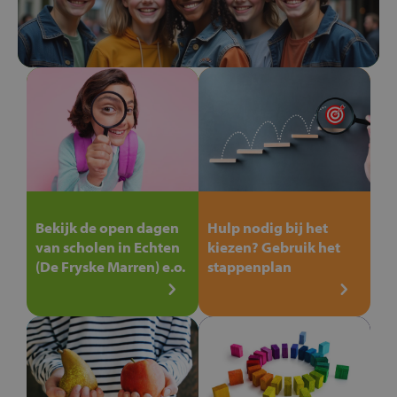
Bekijk de open dagen
Hulp nodig bij het
van scholen in Echten
kiezen? Gebruik het
(De Fryske Marren) e.o.
stappenplan