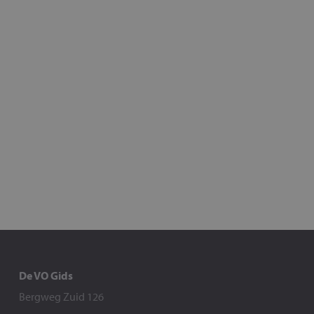
De VO Gids
Bergweg Zuid 126