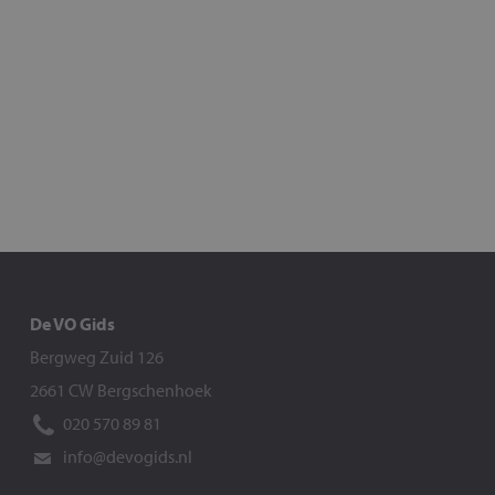
De VO Gids
Bergweg Zuid 126
2661 CW Bergschenhoek
020 570 89 81
info@devogids.nl