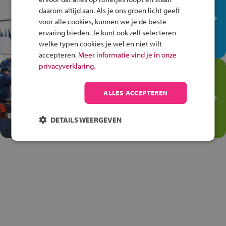
plek!
daarom altijd aan. Als je ons groen licht geeft
Ontdek via het vmbo jouw talent
voor alle cookies, kunnen we je de beste
op de winkelvloer, waar elke dag
ervaring bieden. Je kunt ook zelf selecteren
anders is!
welke typen cookies je wel en niet wilt
accepteren.
Meer informatie vind je in onze
privacyverklaring.
Jouw talent in de
Transport en Logistiek
ALLES ACCEPTEREN
Kies voor vmbo Transport en
logistiek: daar kun je mee
DETAILS WEERGEVEN
thuiskomen!