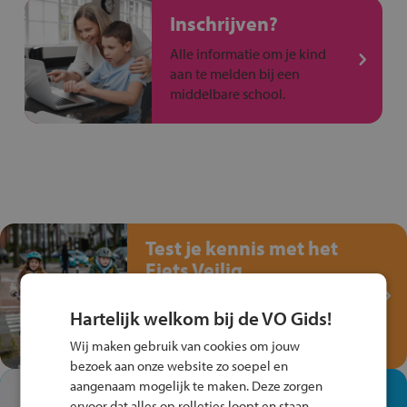
Inschrijven?
Alle informatie om je kind
aan te melden bij een
middelbare school.
Test je kennis met het
Fiets Veilig
Verkeersspel!
Hartelijk welkom bij de VO Gids!
Speel het Fiets Veilig Verkeersspel
en win een Cortina-fiets!
Wij maken gebruik van cookies om jouw
bezoek aan onze website zo soepel en
aangenaam mogelijk te maken. Deze zorgen
In de winkel ben je op je
ervoor dat alles op rolletjes loopt en staan