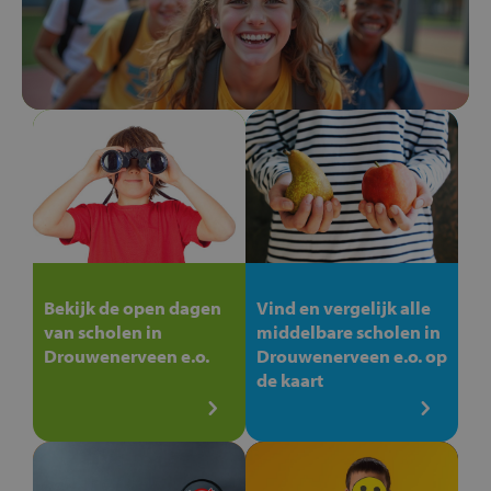
Bekijk de open dagen
Vind en vergelijk alle
van scholen in
middelbare scholen in
Drouwenerveen e.o.
Drouwenerveen e.o. op
de kaart