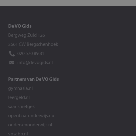
De VO Gids
Bergweg Zuid 126
2661 CW Bergschenhoek
020 570 89 81
info@devogids.nl
Partners van De VO Gids
gymnasia.nl
leergeld.nl
saarisnietgek
openbaaronderwijs.nu
oudersenonderwijs.nl
vosabb.nl