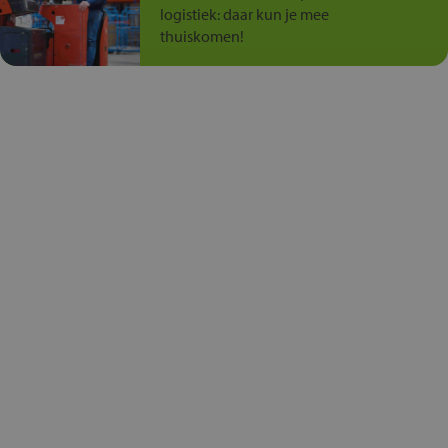
logistiek: daar kun je mee
thuiskomen!