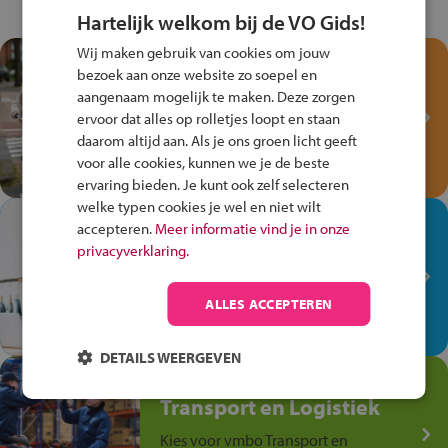
Hartelijk welkom bij de VO Gids!
Wij maken gebruik van cookies om jouw
Test je kennis met het
bezoek aan onze website zo soepel en
Fiets Veilig
aangenaam mogelijk te maken. Deze zorgen
Verkeersspel!
ervoor dat alles op rolletjes loopt en staan
daarom altijd aan. Als je ons groen licht geeft
Speel het Fiets Veilig Verkeersspel
voor alle cookies, kunnen we je de beste
en win een Cortina-fiets!
ervaring bieden. Je kunt ook zelf selecteren
welke typen cookies je wel en niet wilt
In de winkel ben je op je
accepteren.
Meer informatie vind je in onze
plek!
privacyverklaring.
Ontdek via het vmbo jouw talent
op de winkelvloer, waar elke dag
ALLES ACCEPTEREN
anders is!
DETAILS WEERGEVEN
Jouw talent in de
Transport en Logistiek
Kies voor vmbo Transport en