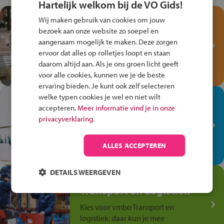
Hartelijk welkom bij de VO Gids!
Test je kennis met het
Wij maken gebruik van cookies om jouw
Fiets Veilig
bezoek aan onze website zo soepel en
Verkeersspel!
aangenaam mogelijk te maken. Deze zorgen
ervoor dat alles op rolletjes loopt en staan
Speel het Fiets Veilig Verkeersspel
daarom altijd aan. Als je ons groen licht geeft
en win een Cortina-fiets!
voor alle cookies, kunnen we je de beste
ervaring bieden. Je kunt ook zelf selecteren
welke typen cookies je wel en niet wilt
In de winkel ben je op je
accepteren.
Meer informatie vind je in onze
plek!
privacyverklaring.
Ontdek via het vmbo jouw talent
op de winkelvloer, waar elke dag
ALLES ACCEPTEREN
anders is!
DETAILS WEERGEVEN
Jouw talent in de
Transport en Logistiek
Kies voor vmbo Transport en
logistiek: daar kun je mee