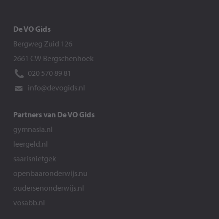
De VO Gids
Bergweg Zuid 126
2661 CW Bergschenhoek
020 570 89 81
info@devogids.nl
Partners van De VO Gids
gymnasia.nl
leergeld.nl
saarisnietgek
openbaaronderwijs.nu
oudersenonderwijs.nl
vosabb.nl