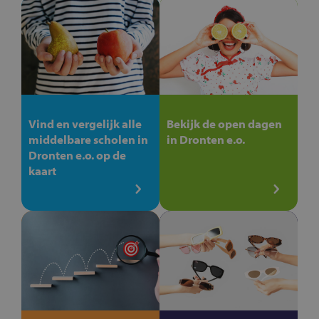
Vind en vergelijk alle
Bekijk de open dagen
middelbare scholen in
in Dronten e.o.
Dronten e.o. op de
kaart