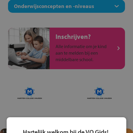
Onderwijsconcepten en -niveaus
Inschrijven?
Alle informatie om je kind
aan te melden bij een
middelbare school.
Hartelijk welkom bij de VO Gids!