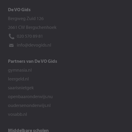
De VO Gids
Bergweg Zuid 126
2661 CW Bergschenhoek
020 570 89 81
info@devogids.nl
Partners van De VO Gids
gymnasia.nl
leergeld.nl
saarisnietgek
openbaaronderwijs.nu
oudersenonderwijs.nl
vosabb.nl
Middelbare scholen