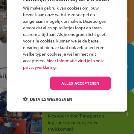
Test je kennis met het
Wij maken gebruik van cookies om jouw
Fiets Veilig
bezoek aan onze website zo soepel en
Verkeersspel!
aangenaam mogelijk te maken. Deze zorgen
ervoor dat alles op rolletjes loopt en staan
Speel het Fiets Veilig Verkeersspel
daarom altijd aan. Als je ons groen licht geeft
en win een Cortina-fiets!
voor alle cookies, kunnen we je de beste
ervaring bieden. Je kunt ook zelf selecteren
In de winkel ben je op je
welke typen cookies je wel en niet wilt
plek!
accepteren.
Meer informatie vind je in onze
privacyverklaring.
Ontdek via het vmbo jouw talent
op de winkelvloer, waar elke dag
anders is!
ALLES ACCEPTEREN
Jouw talent in de
DETAILS WEERGEVEN
Transport en Logistiek
Kies voor vmbo Transport en
logistiek: daar kun je mee
thuiskomen!