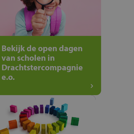
Bekijk de open dagen
van scholen in
Drachtstercompagnie
e.o.