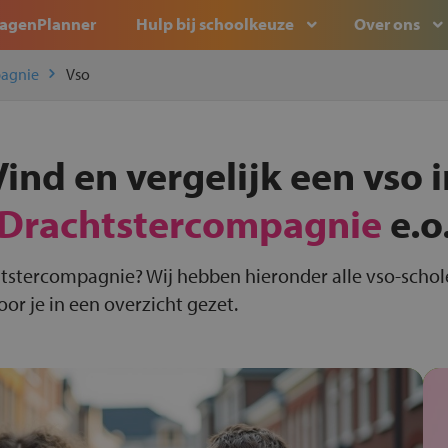
agenPlanner
Hulp bij schoolkeuze
Over ons
pagnie
Vso
Vind en vergelijk een vso i
Drachtstercompagnie
e.o
htstercompagnie? Wij hebben hieronder alle vso-schol
r je in een overzicht gezet.