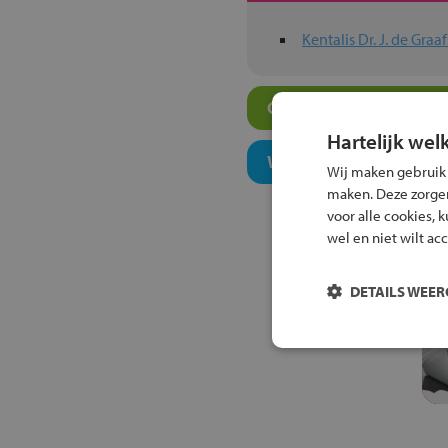
Kentalis Dr. J. de Gra
Overige vso-scholen i
Hartelijk wel
Welk onderwijsconcept
Wij maken gebruik
maken. Deze zorgen 
voor alle cookies, 
wel en niet wilt ac
DETAILS WEE