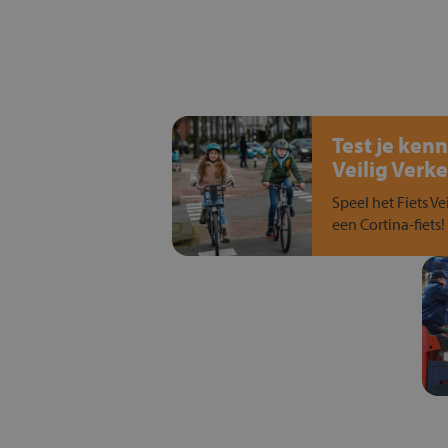
Test je kenn
Veilig Verke
Speel het Fiets Ve
een Cortina-fiets!