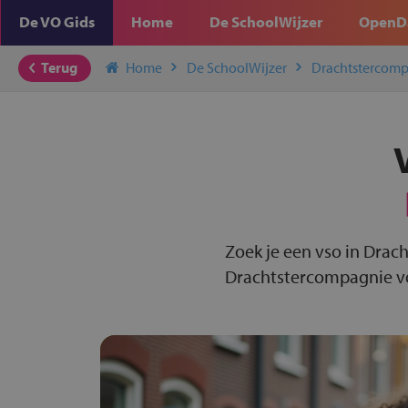
De VO Gids
Home
De SchoolWijzer
OpenD
Terug
Home
De SchoolWijzer
Drachtstercom
Zoek je een vso in Drac
Drachtstercompagnie voo