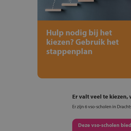
Hulp nodig bij het
kiezen? Gebruik het
stappenplan
Er valt veel te kiezen
Er zijn 6 vso-scholen in Drach
Deze vso-scholen bied