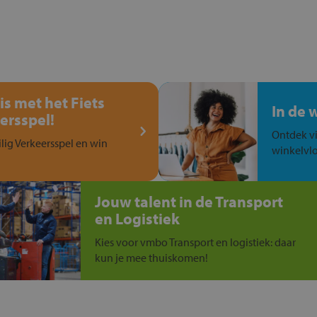
is met het Fiets
In de 
ersspel!
Ontdek vi
ilig Verkeersspel en win
winkelvlo
Jouw talent in de Transport
en Logistiek
Kies voor vmbo Transport en logistiek: daar
kun je mee thuiskomen!