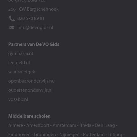
2661 CW Bergschenhoek
020 570 89 81
info@devogids.nl
Partners van De VO Gids
gymnasia.nl
leergeld.nl
saarisnietgek
openbaaronderwijs.nu
oudersenonderwijs.nl
vosabb.nl
Middelbare scholen
Almere
-
Amersfoort
-
Amsterdam
-
Breda
-
Den Haag
-
Eindhoven
-
Groningen
-
Nijmegen
-
Rotterdam
-
Tilburg
-