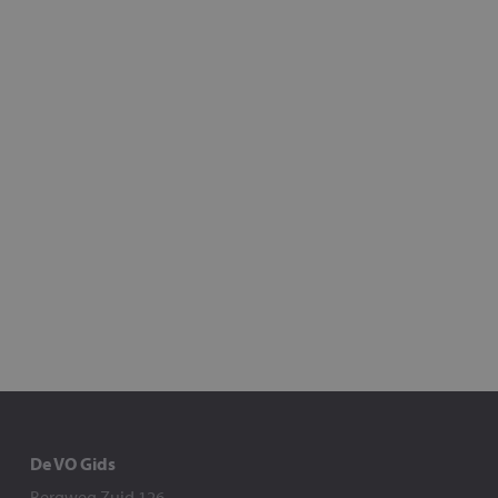
De VO Gids
Bergweg Zuid 126