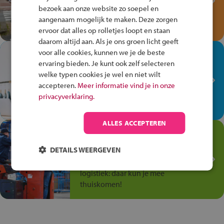
bezoek aan onze website zo soepel en
Speel het Fiets Veilig Verkeersspel
aangenaam mogelijk te maken. Deze zorgen
en win een Cortina-fiets!
ervoor dat alles op rolletjes loopt en staan
daarom altijd aan. Als je ons groen licht geeft
voor alle cookies, kunnen we je de beste
In de winkel ben je op je
ervaring bieden. Je kunt ook zelf selecteren
plek!
welke typen cookies je wel en niet wilt
Ontdek via het vmbo jouw talent
accepteren.
Meer informatie vind je in onze
op de winkelvloer, waar elke dag
privacyverklaring.
anders is!
ALLES ACCEPTEREN
Jouw talent in de
Transport en Logistiek
DETAILS WEERGEVEN
Kies voor vmbo Transport en
logistiek: daar kun je mee
thuiskomen!