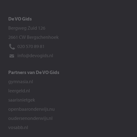
De VO Gids
Bergweg Zuid 126
2661 CW Bergschenhoek
020 570 89 81
info@devogids.nl
Partners van De VO Gids
gymnasia.nl
leergeld.nl
saarisnietgek
openbaaronderwijs.nu
oudersenonderwijs.nl
vosabb.nl