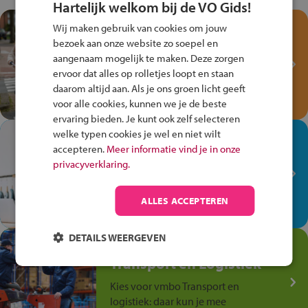
Hartelijk welkom bij de VO Gids!
Test je kennis met het
Wij maken gebruik van cookies om jouw
Fiets Veilig
bezoek aan onze website zo soepel en
aangenaam mogelijk te maken. Deze zorgen
Verkeersspel!
ervoor dat alles op rolletjes loopt en staan
Speel het Fiets Veilig Verkeersspel
daarom altijd aan. Als je ons groen licht geeft
en win een Cortina-fiets!
voor alle cookies, kunnen we je de beste
ervaring bieden. Je kunt ook zelf selecteren
welke typen cookies je wel en niet wilt
In de winkel ben je op je
accepteren.
Meer informatie vind je in onze
plek!
privacyverklaring.
Ontdek via het vmbo jouw talent
op de winkelvloer, waar elke dag
ALLES ACCEPTEREN
anders is!
DETAILS WEERGEVEN
Jouw talent in de
Transport en Logistiek
Kies voor vmbo Transport en
logistiek: daar kun je mee