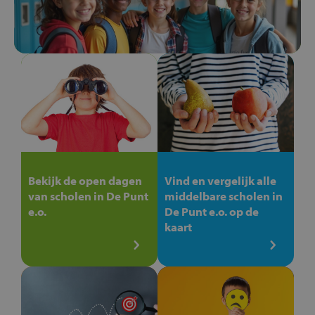
Bekijk de open dagen
Vind en vergelijk alle
van scholen in De Punt
middelbare scholen in
e.o.
De Punt e.o. op de
kaart