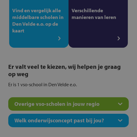
Vind en vergelijk alle
Verschillende
middelbare scholen in
manieren van leren
Den Velde e.o. op de
kaart
Er valt veel te kiezen, wij helpen je graag
op weg
Er is 1 vso-school in Den Velde e.o.
Overige vso-scholen in jouw regio
Welk onderwijsconcept past bij jou?