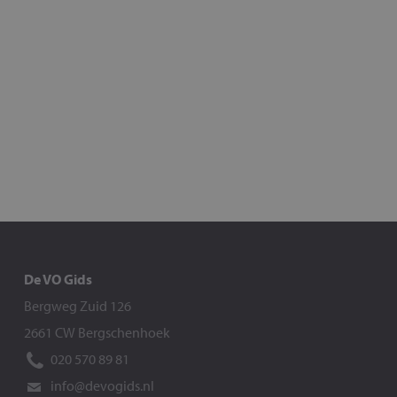
De VO Gids
Bergweg Zuid 126
2661 CW Bergschenhoek
020 570 89 81
info@devogids.nl