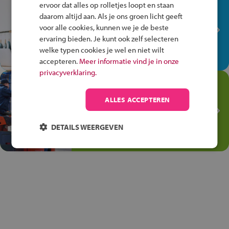
In de winkel ben je op je
ervoor dat alles op rolletjes loopt en staan
plek!
daarom altijd aan. Als je ons groen licht geeft
voor alle cookies, kunnen we je de beste
Ontdek via het vmbo jouw talent
ervaring bieden. Je kunt ook zelf selecteren
op de winkelvloer, waar elke dag
welke typen cookies je wel en niet wilt
anders is!
accepteren.
Meer informatie vind je in onze
privacyverklaring.
Jouw talent in de
Transport en Logistiek
ALLES ACCEPTEREN
Kies voor vmbo Transport en
logistiek: daar kun je mee
DETAILS WEERGEVEN
thuiskomen!