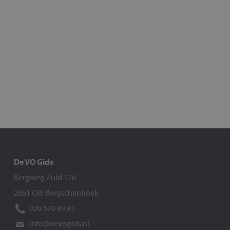
De VO Gids
Bergweg Zuid 126
2661 CW Bergschenhoek
020 570 89 81
info@devogids.nl