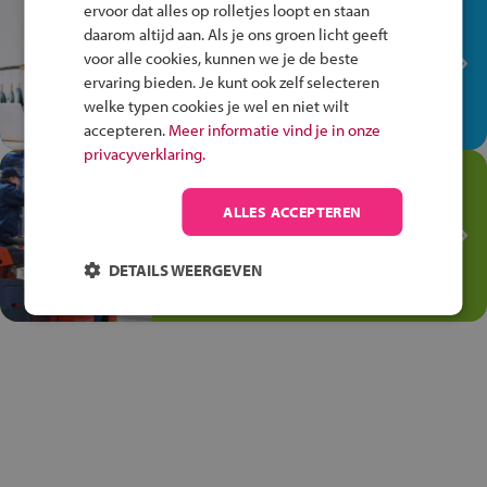
In de winkel ben je op je
ervoor dat alles op rolletjes loopt en staan
plek!
daarom altijd aan. Als je ons groen licht geeft
voor alle cookies, kunnen we je de beste
Ontdek via het vmbo jouw talent
ervaring bieden. Je kunt ook zelf selecteren
op de winkelvloer, waar elke dag
welke typen cookies je wel en niet wilt
anders is!
accepteren.
Meer informatie vind je in onze
privacyverklaring.
Jouw talent in de
Transport en Logistiek
ALLES ACCEPTEREN
Kies voor vmbo Transport en
logistiek: daar kun je mee
DETAILS WEERGEVEN
thuiskomen!