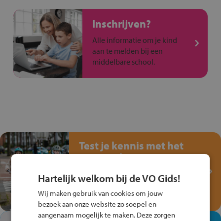
Inschrijven?
Alle informatie om je kind
aan te melden bij een
middelbare school.
Test je kennis met het
Fiets Veilig
Verkeersspel!
Hartelijk welkom bij de VO Gids!
Speel het Fiets Veilig Verkeersspel
Wij maken gebruik van cookies om jouw
en win een Cortina-fiets!
bezoek aan onze website zo soepel en
aangenaam mogelijk te maken. Deze zorgen