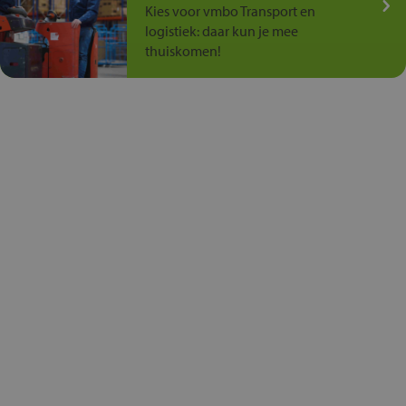
Kies voor vmbo Transport en
logistiek: daar kun je mee
thuiskomen!