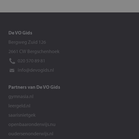
De VO Gids
Bergweg Zuid 126
2661 CW Bergschenhoek
020 570 89 81
info@devogids.nl
Partners van De VO Gids
gymnasia.nl
leergeld.nl
saarisnietgek
openbaaronderwijs.nu
oudersenonderwijs.nl