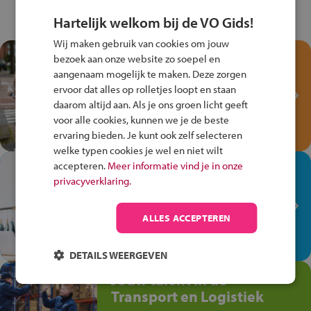
Hartelijk welkom bij de VO Gids!
Wij maken gebruik van cookies om jouw
Test je kennis met het
bezoek aan onze website zo soepel en
Fiets Veilig
aangenaam mogelijk te maken. Deze zorgen
ervoor dat alles op rolletjes loopt en staan
Verkeersspel!
daarom altijd aan. Als je ons groen licht geeft
Speel het Fiets Veilig Verkeersspel
voor alle cookies, kunnen we je de beste
en win een Cortina-fiets!
ervaring bieden. Je kunt ook zelf selecteren
welke typen cookies je wel en niet wilt
accepteren.
Meer informatie vind je in onze
In de winkel ben je op je
privacyverklaring.
plek!
Ontdek via het vmbo jouw talent
ALLES ACCEPTEREN
op de winkelvloer, waar elke dag
anders is!
DETAILS WEERGEVEN
Jouw talent in de
Transport en Logistiek