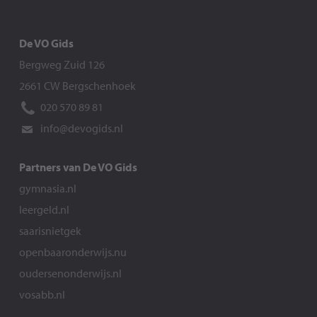
De VO Gids
Bergweg Zuid 126
2661 CW Bergschenhoek
020 570 89 81
info@devogids.nl
Partners van De VO Gids
gymnasia.nl
leergeld.nl
saarisnietgek
openbaaronderwijs.nu
oudersenonderwijs.nl
vosabb.nl