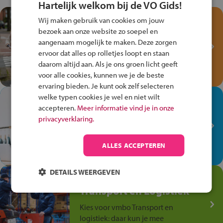
Hartelijk welkom bij de VO Gids!
Test je kennis met het
Wij maken gebruik van cookies om jouw
Fiets Veilig
bezoek aan onze website zo soepel en
aangenaam mogelijk te maken. Deze zorgen
Verkeersspel!
ervoor dat alles op rolletjes loopt en staan
Speel het Fiets Veilig Verkeersspel
daarom altijd aan. Als je ons groen licht geeft
en win een Cortina-fiets!
voor alle cookies, kunnen we je de beste
ervaring bieden. Je kunt ook zelf selecteren
welke typen cookies je wel en niet wilt
In de winkel ben je op je
accepteren.
Meer informatie vind je in onze
plek!
privacyverklaring.
Ontdek via het vmbo jouw talent
op de winkelvloer, waar elke dag
ALLES ACCEPTEREN
anders is!
DETAILS WEERGEVEN
Jouw talent in de
Transport en Logistiek
Kies voor vmbo Transport en
logistiek: daar kun je mee