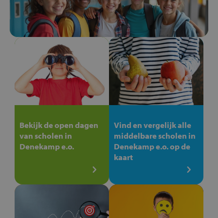
Bekijk de open dagen
Vind en vergelijk alle
van scholen in
middelbare scholen in
Denekamp e.o.
Denekamp e.o. op de
kaart