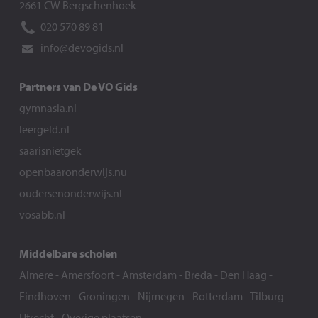
2661 CW Bergschenhoek
020 570 89 81
info@devogids.nl
Partners van De VO Gids
gymnasia.nl
leergeld.nl
saarisnietgek
openbaaronderwijs.nu
oudersenonderwijs.nl
vosabb.nl
Middelbare scholen
Almere
-
Amersfoort
-
Amsterdam
-
Breda
-
Den Haag
-
Eindhoven
-
Groningen
-
Nijmegen
-
Rotterdam
-
Tilburg
-
Utrecht
-
Overige plaatsen