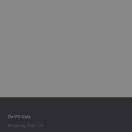
De VO Gids
Bergweg Zuid 126