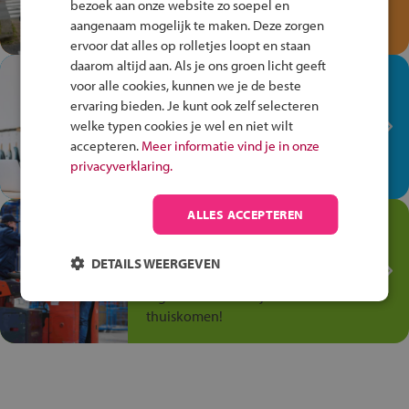
bezoek aan onze website zo soepel en
Speel het Fiets Veilig Verkeersspel
aangenaam mogelijk te maken. Deze zorgen
en win een Cortina-fiets!
ervoor dat alles op rolletjes loopt en staan
daarom altijd aan. Als je ons groen licht geeft
In de winkel ben je op je
voor alle cookies, kunnen we je de beste
plek!
ervaring bieden. Je kunt ook zelf selecteren
welke typen cookies je wel en niet wilt
Ontdek via het vmbo jouw talent
accepteren.
Meer informatie vind je in onze
op de winkelvloer, waar elke dag
privacyverklaring.
anders is!
ALLES ACCEPTEREN
Jouw talent in de
Transport en Logistiek
DETAILS WEERGEVEN
Kies voor vmbo Transport en
logistiek: daar kun je mee
thuiskomen!