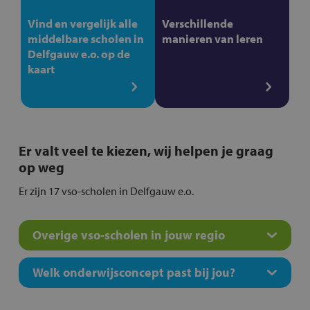
Vind en vergelijk alle
Verschillende
middelbare scholen in
manieren van leren
Delfgauw e.o. op de
kaart
Er valt veel te kiezen, wij helpen je graag
op weg
Er zijn 17 vso-scholen in Delfgauw e.o.
Overige vso-scholen in jouw regio
Welk onderwijsconcept past bij jou?