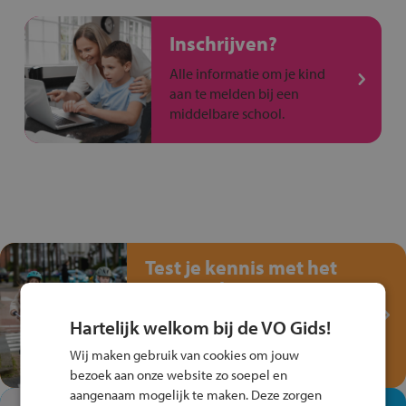
Inschrijven?
Alle informatie om je kind
aan te melden bij een
middelbare school.
Test je kennis met het
Fiets Veilig
Verkeersspel!
Hartelijk welkom bij de VO Gids!
Speel het Fiets Veilig Verkeersspel
Wij maken gebruik van cookies om jouw
en win een Cortina-fiets!
bezoek aan onze website zo soepel en
aangenaam mogelijk te maken. Deze zorgen