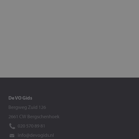
De VO Gids
Bergweg Zuid 126
2661 CW Bergschenhoek
020 570 89 81
info@devogids.nl