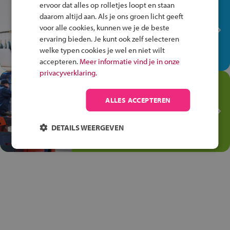
In de winkel ben je op je
ervoor dat alles op rolletjes loopt en staan
plek!
daarom altijd aan. Als je ons groen licht geeft
voor alle cookies, kunnen we je de beste
Ontdek via het vmbo jouw talent
ervaring bieden. Je kunt ook zelf selecteren
op de winkelvloer, waar elke dag
welke typen cookies je wel en niet wilt
anders is!
accepteren.
Meer informatie vind je in onze
privacyverklaring.
Jouw talent in de
Transport en Logistiek
ALLES ACCEPTEREN
Kies voor vmbo Transport en
logistiek: daar kun je mee
DETAILS WEERGEVEN
thuiskomen!