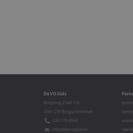
De VO Gids
Partn
Bergweg Zuid 126
gymna
2661 CW Bergschenhoek
leerg
020 570 89 81
saari
info@devogids.nl
openb