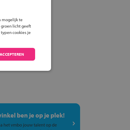
 mogelijk te
 groen licht geeft
 typen cookies je
 ACCEPTEREN
winkel ben je op je plek!
a het vmbo jouw talent op de