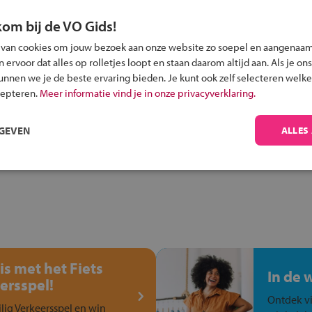
kom bij de VO Gids!
 van cookies om jouw bezoek aan onze website zo soepel en aangenaam
ervoor dat alles op rolletjes loopt en staan daarom altijd aan. Als je ons
Inschrijven?
kunnen we je de beste ervaring bieden. Je kunt ook zelf selecteren welke
Alle informatie om je kind aan te melden bij
cepteren.
Meer informatie vind je in onze privacyverklaring.
een middelbare school.
RGEVEN
ALLES
is met het Fiets
In de 
ersspel!
Ontdek vi
ilig Verkeersspel en win