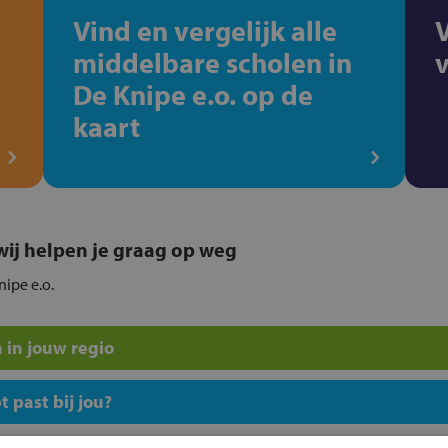
Vind en vergelijk alle
middelbare scholen in
De Knipe e.o. op de
kaart
, wij helpen je graag op weg
nipe e.o.
 in jouw regio
 past bij jou?