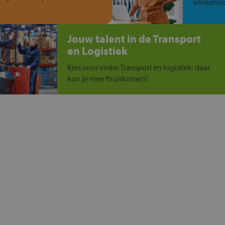
winkelvlo
Jouw talent in de Transport
en Logistiek
Kies voor vmbo Transport en logistiek: daar
kun je mee thuiskomen!