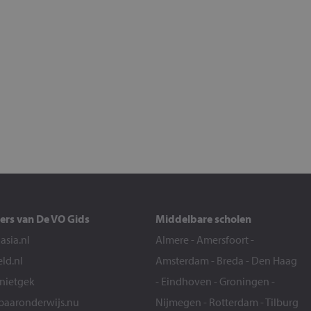
ers van De VO Gids
Middelbare scholen
sia.nl
Almere
-
Amersfoort
-
eld.nl
Amsterdam
-
Breda
-
Den Haag
snietgek
-
Eindhoven
-
Groningen
-
aaronderwijs.nu
Nijmegen
-
Rotterdam
-
Tilburg