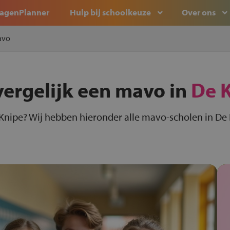
agenPlanner
Hulp bij schoolkeuze
Over ons
avo
vergelijk een mavo in
De 
Knipe? Wij hebben hieronder alle mavo-scholen in De 