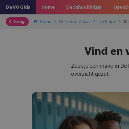
De VO Gids
Home
De SchoolWijzer
OpenD
Terug
Home
De SchoolWijzer
De Knipe
M
Vind en 
Zoek je een mavo in De 
overzicht gezet.