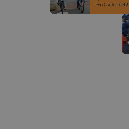
een Cortina-fiets!