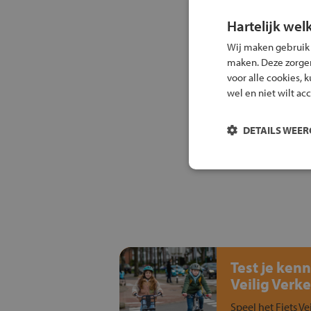
Hartelijk wel
Wij maken gebruik
maken. Deze zorgen 
voor alle cookies, 
wel en niet wilt ac
DETAILS WEE
Test je kenn
Veilig Verke
Speel het Fiets Ve