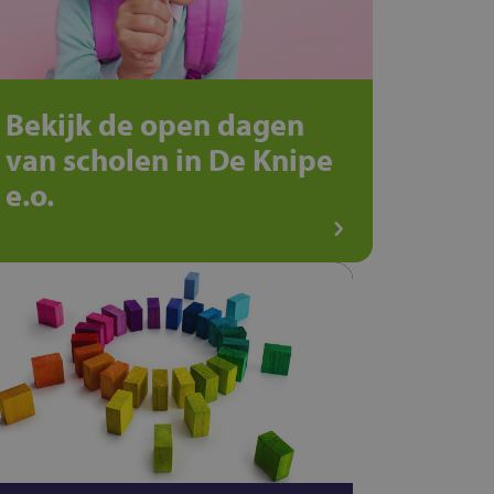
Bekijk de open dagen
van scholen in De Knipe
e.o.