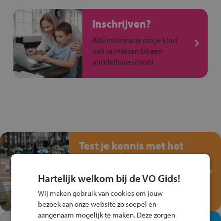
Inschrijven?
Alle informatie om je kind
aan te melden bij een
middelbare school.
Test je kennis met het
Fiets Veilig
Verkeersspel!
Hartelijk welkom bij de VO Gids!
Speel het Fiets Veilig Verkeersspel
Wij maken gebruik van cookies om jouw
en win een Cortina-fiets!
bezoek aan onze website zo soepel en
aangenaam mogelijk te maken. Deze zorgen