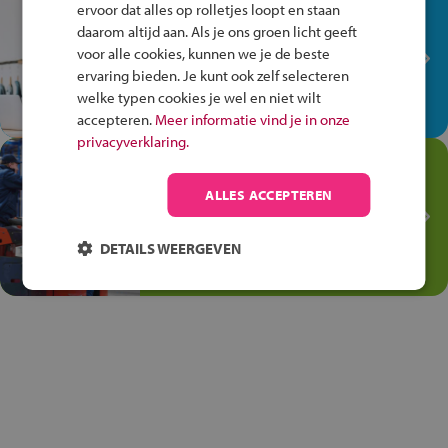
In de winkel ben je op je
ervoor dat alles op rolletjes loopt en staan
plek!
daarom altijd aan. Als je ons groen licht geeft
voor alle cookies, kunnen we je de beste
Ontdek via het vmbo jouw talent
ervaring bieden. Je kunt ook zelf selecteren
op de winkelvloer, waar elke dag
welke typen cookies je wel en niet wilt
anders is!
accepteren.
Meer informatie vind je in onze
privacyverklaring.
Jouw talent in de
Transport en Logistiek
ALLES ACCEPTEREN
Kies voor vmbo Transport en
logistiek: daar kun je mee
DETAILS WEERGEVEN
thuiskomen!