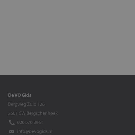
De VO Gids
Bergweg Zuid 126
2661 CW Bergschenhoek
020 570 89 81
info@devogids.nl