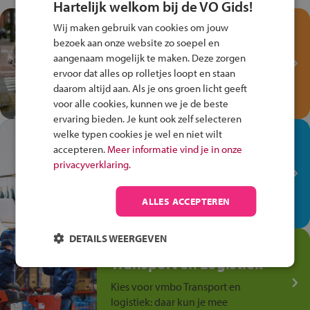
Hartelijk welkom bij de VO Gids!
Test je kennis met het
Wij maken gebruik van cookies om jouw
Fiets Veilig
bezoek aan onze website zo soepel en
Verkeersspel!
aangenaam mogelijk te maken. Deze zorgen
ervoor dat alles op rolletjes loopt en staan
Speel het Fiets Veilig Verkeersspel
daarom altijd aan. Als je ons groen licht geeft
en win een Cortina-fiets!
voor alle cookies, kunnen we je de beste
ervaring bieden. Je kunt ook zelf selecteren
welke typen cookies je wel en niet wilt
In de winkel ben je op je
accepteren.
Meer informatie vind je in onze
plek!
privacyverklaring.
Ontdek via het vmbo jouw talent
op de winkelvloer, waar elke dag
ALLES ACCEPTEREN
anders is!
DETAILS WEERGEVEN
Jouw talent in de
Transport en Logistiek
Kies voor vmbo Transport en
logistiek: daar kun je mee