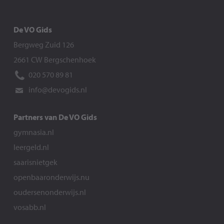
De VO Gids
Bergweg Zuid 126
2661 CW Bergschenhoek
020 570 89 81
info@devogids.nl
Partners van De VO Gids
gymnasia.nl
leergeld.nl
saarisnietgek
openbaaronderwijs.nu
oudersenonderwijs.nl
vosabb.nl