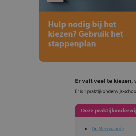
Hulp nodig bij het
kiezen? Gebruik het
stappenplan
Er valt veel te kiezen
Er is 1 praktijkonderwijs-scho
Deze praktijkonderwij
De Meerwaarde