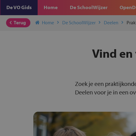
De VO Gids
Home
De SchoolWijzer
OpenD
Terug
Home
De SchoolWijzer
Deelen
Prak
Vind en 
Zoek je een praktijkond
Deelen voor je in een ov