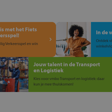
is met het Fiets
In de 
ersspel!
Ontdek vi
ilig Verkeersspel en win
winkelvlo
Jouw talent in de Transport
en Logistiek
Kies voor vmbo Transport en logistiek: daar
kun je mee thuiskomen!