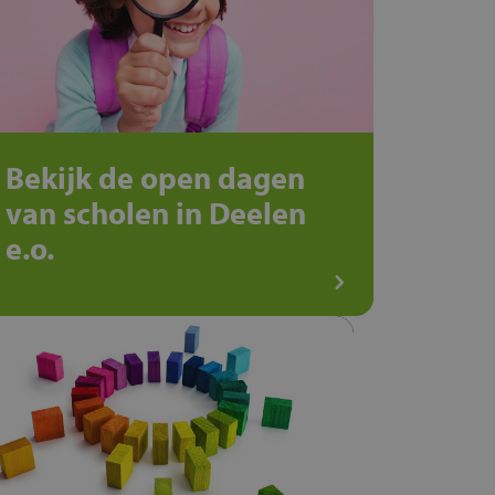
Bekijk de open dagen
van scholen in Deelen
e.o.