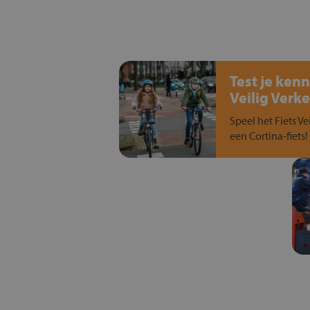
Test je kenn
Veilig Verke
Speel het Fiets Ve
een Cortina-fiets!