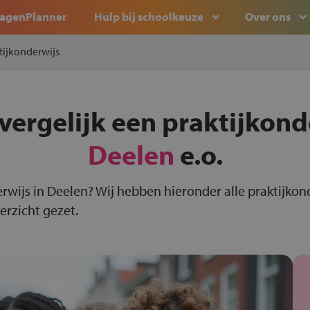
agenPlanner
Hulp bij schoolkeuze
Over ons
tijkonderwijs
vergelijk een praktijkond
Deelen
e.o.
erwijs in Deelen? Wij hebben hieronder alle praktijkon
erzicht gezet.