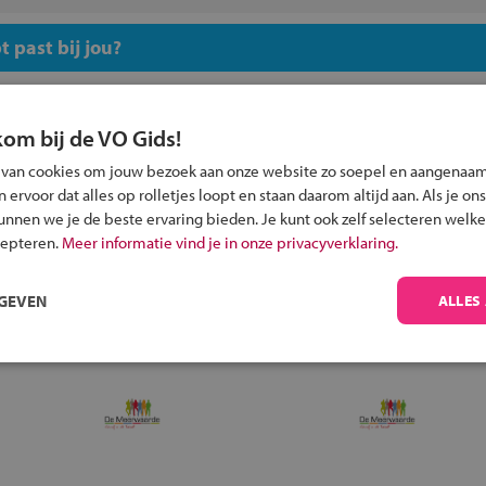
 past bij jou?
kom bij de VO Gids!
 van cookies om jouw bezoek aan onze website zo soepel en aangenaam
ervoor dat alles op rolletjes loopt en staan daarom altijd aan. Als je ons
Inschrijven?
kunnen we je de beste ervaring bieden. Je kunt ook zelf selecteren welke
Alle informatie om je kind aan te melden bij
cepteren.
Meer informatie vind je in onze privacyverklaring.
een middelbare school.
RGEVEN
ALLES