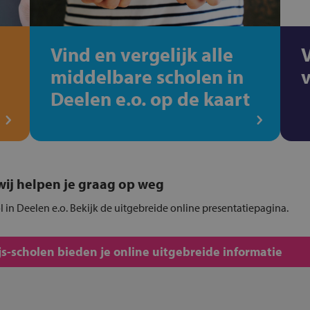
Vind en vergelijk alle
middelbare scholen in
Deelen e.o. op de kaart
, wij helpen je graag op weg
ol in Deelen e.o. Bekijk de uitgebreide online presentatiepagina.
s-scholen bieden je online uitgebreide informatie